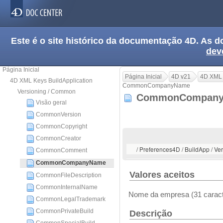
Este é o site histórico da documentação 4D. As
dev
Página Inicial
Página Inicial
4D v21
4D XML 
4D XML Keys BuildApplication
CommonCompanyName
Versioning / Common
CommonCompan
Visão geral
CommonVersion
CommonCopyright
CommonCreator
/ Preferences4D / BuildApp /
CommonComment
CommonCompanyName
Valores aceitos
CommonFileDescription
CommonInternalName
Nome da empresa (31 carac
CommonLegalTrademark
CommonPrivateBuild
Descrição