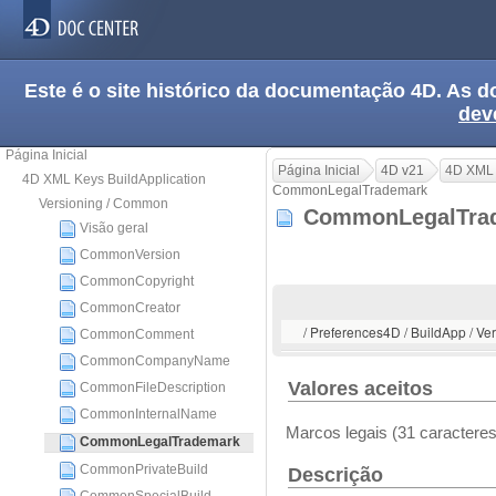
Este é o site histórico da documentação 4D. As
dev
Página Inicial
Página Inicial
4D v21
4D XML 
4D XML Keys BuildApplication
CommonLegalTrademark
Versioning / Common
CommonLegalTra
Visão geral
CommonVersion
CommonCopyright
CommonCreator
/ Preferences4D / BuildApp / 
CommonComment
CommonCompanyName
Valores aceitos
CommonFileDescription
CommonInternalName
Marcos legais (31 caractere
CommonLegalTrademark
CommonPrivateBuild
Descrição