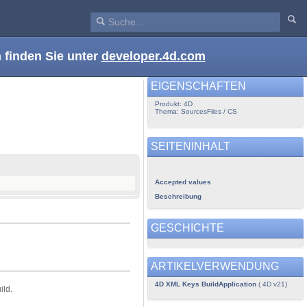
 finden Sie unter
developer.4d.com
EIGENSCHAFTEN
Produkt: 4D
Thema: SourcesFiles / CS
SEITENINHALT
Accepted values
Beschreibung
GESCHICHTE
ARTIKELVERWENDUNG
4D XML Keys BuildApplication
( 4D v21)
ild.