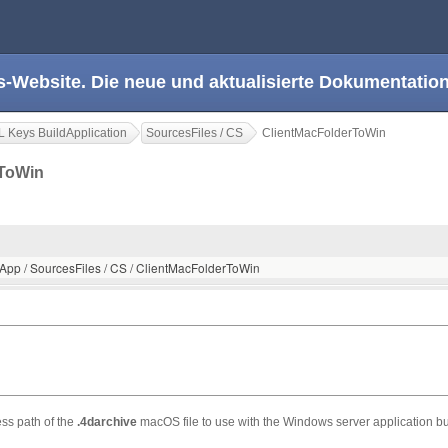
s-Website. Die neue und aktualisierte Dokumentation
 Keys BuildApplication
SourcesFiles / CS
ClientMacFolderToWin
rToWin
dApp / SourcesFiles / CS / ClientMacFolderToWin
ess path of the
.4darchive
macOS file to use with the Windows server application bu