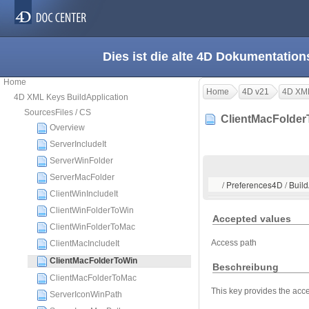
Dies ist die alte 4D Dokumentation
Home
Home
4D v21
4D XML
4D XML Keys BuildApplication
SourcesFiles / CS
ClientMacFolde
Overview
ServerIncludeIt
ServerWinFolder
ServerMacFolder
/ Preferences4D / Buil
ClientWinIncludeIt
ClientWinFolderToWin
Accepted values
ClientWinFolderToMac
Access path
ClientMacIncludeIt
ClientMacFolderToWin
Beschreibung
ClientMacFolderToMac
This key provides the acc
ServerIconWinPath