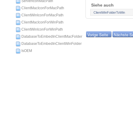
ServerIconMacPath
Siehe auch
ClientMacIconForMacPath
ClientWinFolderToWin
ClientWinIconForMacPath
ClientMacIconForWinPath
ClientWinIconForWinPath
Vorige Seite
Nächste Se
DatabaseToEmbedInClientMacFolder
DatabaseToEmbedInClientWinFolder
IsOEM