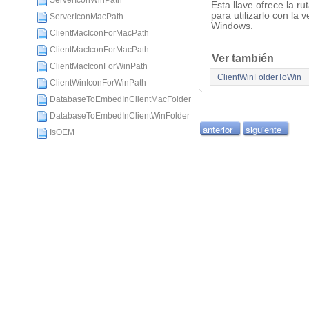
ServerIconWinPath
Esta llave ofrece la 
para utilizarlo con la 
ServerIconMacPath
Windows.
ClientMacIconForMacPath
ClientMacIconForMacPath
Ver también
ClientMacIconForWinPath
ClientWinFolderToWin
ClientWinIconForWinPath
DatabaseToEmbedInClientMacFolder
DatabaseToEmbedInClientWinFolder
anterior
siguiente
IsOEM