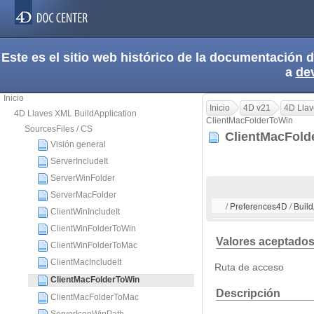
Este es el sitio web histórico de la documentación
a
de
Inicio
Inicio
4D v21
4D Llav
4D Llaves XML BuildApplication
ClientMacFolderToWin
SourcesFiles / CS
ClientMacFol
Visión general
ServerIncludeIt
ServerWinFolder
ServerMacFolder
/ Preferences4D / Buil
ClientWinIncludeIt
ClientWinFolderToWin
Valores aceptado
ClientWinFolderToMac
ClientMacIncludeIt
Ruta de acceso
ClientMacFolderToWin
Descripción
ClientMacFolderToMac