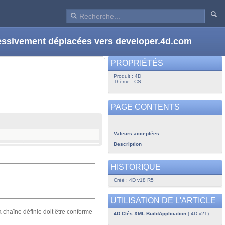
ressivement déplacées vers
developer.4d.com
PROPRIÉTÉS
Produit : 4D
Thème : CS
PAGE CONTENTS
Valeurs acceptées
Description
HISTORIQUE
Créé : 4D v18 R5
UTILISATION DE L'ARTICLE
a chaîne définie doit être conforme
4D Clés XML BuildApplication
( 4D v21)