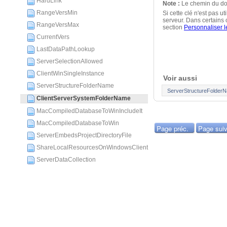
HardLink
Note :
Le chemin du doss
RangeVersMin
Si cette clé n'est pas u
serveur. Dans certains 
RangeVersMax
section
Personnaliser l
CurrentVers
LastDataPathLookup
ServerSelectionAllowed
ClientWinSingleInstance
Voir aussi
ServerStructureFolderName
ServerStructureFolder
ClientServerSystemFolderName
MacCompiledDatabaseToWinIncludeIt
MacCompiledDatabaseToWin
Page préc.
Page suiv
ServerEmbedsProjectDirectoryFile
ShareLocalResourcesOnWindowsClient
ServerDataCollection