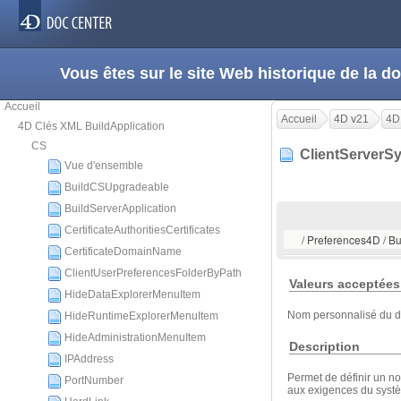
Vous êtes sur le site Web historique de la
Accueil
Accueil
4D v21
4D
4D Clés XML BuildApplication
CS
ClientServer
Vue d'ensemble
BuildCSUpgradeable
BuildServerApplication
CertificateAuthoritiesCertificates
/ Preferences4D / B
CertificateDomainName
ClientUserPreferencesFolderByPath
Valeurs acceptées
HideDataExplorerMenuItem
Nom personnalisé du do
HideRuntimeExplorerMenuItem
HideAdministrationMenuItem
Description
IPAddress
Permet de définir un no
PortNumber
aux exigences du systè