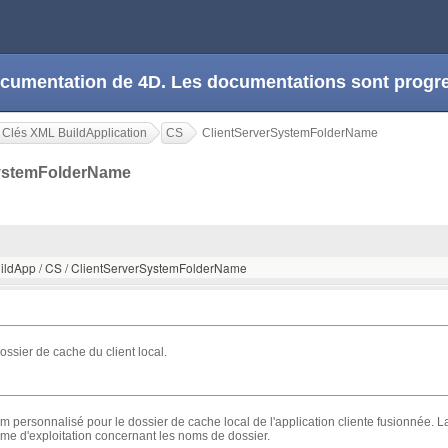
 documentation de 4D. Les documentations sont prog
 Clés XML BuildApplication
CS
ClientServerSystemFolderName
SystemFolderName
uildApp / CS / ClientServerSystemFolderName
ssier de cache du client local.
m personnalisé pour le dossier de cache local de l'application cliente fusionnée. L
me d'exploitation concernant les noms de dossier.