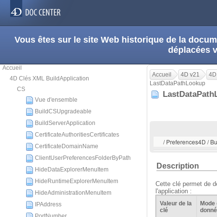
Vous êtes sur le site Web historique de la doc
déplacées 
Accueil
Accueil
4D v21
4D
4D Clés XML BuildApplication
LastDataPathLookup
CS
LastDataPat
Vue d'ensemble
BuildCSUpgradeable
BuildServerApplication
CertificateAuthoritiesCertificates
/ Preferences4D / B
CertificateDomainName
ClientUserPreferencesFolderByPath
Description
HideDataExplorerMenuItem
HideRuntimeExplorerMenuItem
Cette clé permet de d
l'application :
HideAdministrationMenuItem
Valeur de la
Mode d
IPAddress
clé
donné
PortNumber