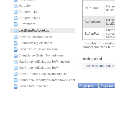
HardLink
Utilis
InDbStruct
de str
RangeVersMin
RangeVersMax
Utilis
ByAppName
LastD
CurrentVers
Entré
LastDataPathLookup
ByAppPath
corre
ServerSelectionAllowed
l'exéc
ClientWinSingleInstance
Pour plus d'informatio
paragraphe dans le 
ServerStructureFolderName
ClientServerSystemFolderName
Voir aussi
MacCompiledDatabaseToWinIncludeIt
LastDataPathLookup
MacCompiledDatabaseToWin
ServerEmbedsProjectDirectoryFile
ShareLocalResourcesOnWindowsClient
Page préc.
Page suiv
ServerDataCollection