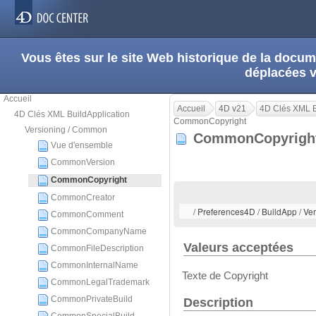
Vous êtes sur le site Web historique de la doc
déplacées 
Accueil
Accueil
4D v21
4D Clés XML B
4D Clés XML BuildApplication
CommonCopyright
Versioning / Common
CommonCopyrig
Vue d'ensemble
CommonVersion
CommonCopyright
CommonCreator
/ Preferences4D / BuildApp / 
CommonComment
CommonCompanyName
Valeurs acceptées
CommonFileDescription
CommonInternalName
Texte de Copyright
CommonLegalTrademark
CommonPrivateBuild
Description