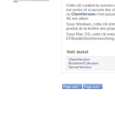
CommonSpecialBuild
Cette clé contient le numéro d
est omise et si aucune des c
ou
ClientVersion
n’est passé
4D est utilisé.
Sous Windows, cette clé entr
produit de la fenêtre des pro
Sous Mac OS, cette clé entr
CFBundleShortVersionString et
Voir aussi
ClientVersion
RuntimeVLVersion
ServerVersion
Page préc.
Page suiv.