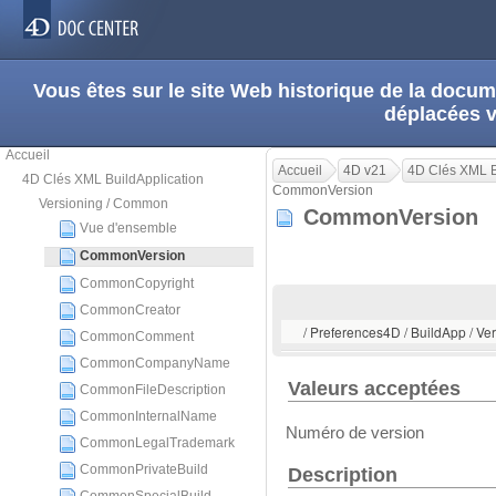
Vous êtes sur le site Web historique de la doc
déplacées 
Accueil
Accueil
4D v21
4D Clés XML B
4D Clés XML BuildApplication
CommonVersion
Versioning / Common
CommonVersion
Vue d'ensemble
CommonVersion
CommonCopyright
CommonCreator
/ Preferences4D / BuildApp / 
CommonComment
CommonCompanyName
Valeurs acceptées
CommonFileDescription
CommonInternalName
Numéro de version
CommonLegalTrademark
CommonPrivateBuild
Description