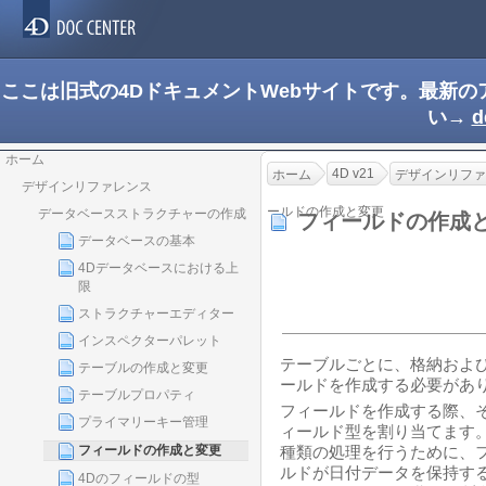
ここは旧式の4DドキュメントWebサイトです。最新
い→
d
ホーム
4D v21
ホーム
デザインリファ
デザインリファレンス
ールドの作成と変更
データベースストラクチャーの作成
フィールドの作成
データベースの基本
4Dデータベースにおける上
限
ストラクチャーエディター
インスペクターパレット
テーブルごとに、格納およ
テーブルの作成と変更
ールドを作成する必要があ
テーブルプロパティ
フィールドを作成する際、
プライマリーキー管理
ィールド型を割り当てます
フィールドの作成と変更
種類の処理を行うために、
ルドが日付データを保持す
4Dのフィールドの型