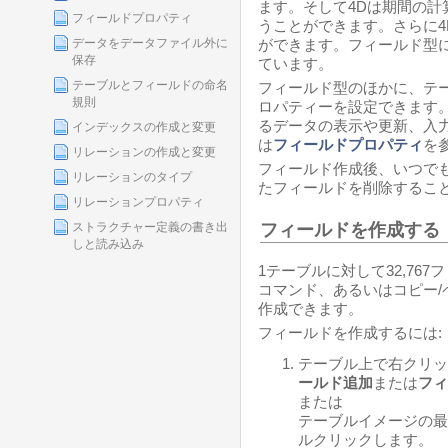
ます。そして4Dは期間の
フィールドプロパティ
うことができます。さらに
データをデータファイル外に
ができます。フィールド型
保存
ています。
テーブルとフィールドの命名
フィールド型のほかに、テ
規則
ロパティーを設定できます
るデータの表示や更新、入
インデックスの作成と変更
は
フィールドプロパティ
を
リレーションの作成と変更
フィールド作成後、いつで
リレーションのタイプ
たフィールドを削除するこ
リレーションプロパティ
フィールドを作成する
ストラクチャー定義の書き出
しと読み込み
1テーブルに対して32,76
コマンド、あるいはコピー
作成できます。
フィールドを作成するには:
テーブル上で右クリッ
ールド追加
または
フィ
または
テーブルイメージの最
ルクリックします。