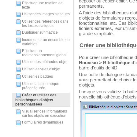
déposer ou copier-coller. Ce
Effectuer une rotation de
permanents.
texte
A l’aide des bibliothèques d'
Utiliser des images statiques
d’objets de formulaires regro
Utiliser des références dans
fonctionnalités, etc. Ces bib
les textes statiques
fichiers externes, leur utilis
Dupliquer sur matrice
grande simplicité.
Incrémenter un ensemble de
variables
Créer une bibliothèqu
Effectuer un
redimensionnement global
Pour créer une bibliothèque 
Utiliser des méthodes objet
Nouveau > Bibliothèque d’o
barre d’outils de 4D.
Utiliser les vues d'objet
Une boîte de dialogue standar
Utiliser les badges
vous permettant de choisir le
Utiliser la bibliothèque
d’objets.
préconfigurée
Lorsque vous validez la boîte
Créer et utiliser des
nouvelle bibliothèque d’objets 
bibliothèques d'objets
personnalisées
Visualiser des informations
sur les objets en exécution
Formulaires dynamiques