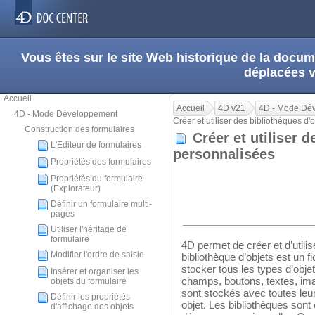
Vous êtes sur le site Web historique de la doc
déplacées 
Accueil
Accueil
4D v21
4D - Mode Dé
4D - Mode Développement
Créer et utiliser des bibliothèques d
Construction des formulaires
Créer et utiliser d
L'Editeur de formulaires
personnalisées
Propriétés des formulaires
Propriétés du formulaire
(Explorateur)
Définir un formulaire multi-
pages
Utiliser l'héritage de
formulaire
4D permet de créer et d’utili
Modifier l'ordre de saisie
bibliothèque d’objets est un f
stocker tous les types d’objet
Insérer et organiser les
champs, boutons, textes, imag
objets du formulaire
sont stockés avec toutes leu
Définir les propriétés
objet. Les bibliothèques sont 
d'affichage des objets