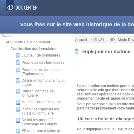
Vous êtes sur le site Web historique de la
Accueil
Accueil
4D v21
4D - Mode Dé
4D - Mode Développement
Construction des formulaires
Dupliquer sur matrice
L'Editeur de formulaires
Propriétés des formulaires
Propriétés du formulaire
(Explorateur)
Définir un formulaire multi-
pages
La duplication sur matrice permet 
séquentielle afin que leurs noms de
Utiliser l'héritage de
réalisent des opérations de base d
formulaire
alignement facile et rapide de mult
Modifier l'ordre de saisie
Vous pouvez soit dupliquer directem
paramétrer précisément votre matr
Insérer et organiser les
objets du formulaire
Utiliser la boite de dialogu
Définir les propriétés
d'affichage des objets
Pour dupliquer un ou plusieurs objet
Effectuer une rotation de