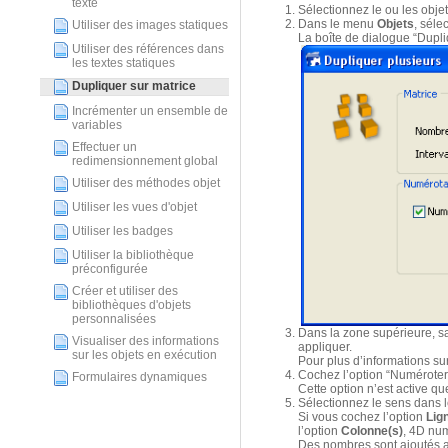
texte
Sélectionnez le ou les objet(
Dans le menu
Objets
, sél
Utiliser des images statiques
La boîte de dialogue “Dupli
Utiliser des références dans
les textes statiques
Dupliquer sur matrice
Incrémenter un ensemble de
variables
Effectuer un
redimensionnement global
Utiliser des méthodes objet
Utiliser les vues d'objet
Utiliser les badges
Utiliser la bibliothèque
préconfigurée
Créer et utiliser des
bibliothèques d'objets
personnalisées
Dans la zone supérieure, sa
Visualiser des informations
appliquer.
sur les objets en exécution
Pour plus d’informations su
Cochez l’option “Numéroter 
Formulaires dynamiques
Cette option n’est active que
Sélectionnez le sens dans le
Si vous cochez l’option
Lig
l’option
Colonne(s)
, 4D num
Des nombres sont ajoutés au