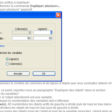
s) actif(s) à dupliquer.
ectionnez la commande
Dupliquer plusieurs...
quer plusieurs” apparaît :
isissez le nombre de colonnes et de lignes d’objets que vous souhaitez obtenir et l
r ce point, reportez-vous au paragraphe “Dupliquer des objets” dans la section
.
les variables”.
 si l’objet sélectionné est une variable.
quel la numérotation des variables doit s’effectuer.
ne(s)
, 4D numérotera les objets actifs de gauche à droite puis de haut en bas dan
érotera les objets de haut en bas puis de gauche à droite.
x noms des objets (nom de l’objet et nom de la variable associée), créant ainsi un