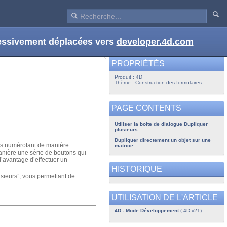
ressivement déplacées vers
developer.4d.com
PROPRIÉTÉS
Produit : 4D
Thème : Construction des formulaires
PAGE CONTENTS
Utiliser la boite de dialogue Dupliquer
plusieurs
Dupliquer directement un objet sur une
les numérotant de manière
matrice
manière une série de boutons qui
l’avantage d’effectuer un
HISTORIQUE
usieurs”, vous permettant de
UTILISATION DE L'ARTICLE
4D - Mode Développement
( 4D v21)