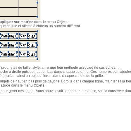
upliquer sur matrice
dans le menu
Objets
.
que cellule et affecte à chacun un numéro différent.
 propriétés de taille, style, ainsi que leur méthode associée (le cas échéant).
gauche à droite puis de haut en bas dans chaque colonne. Ces nombres sont ajout
ée), créant ainsi un objet différent dans chaque cellule de la grille.
’objets de haut en bas puis de gauche à droite dans chaque ligne, maintenez la t
atrice
dans le menu
Objets
.
our gérer ces objets. Vous pouvez soit supprimer la matrice, soit la conserver dans