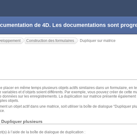
 documentation de 4D. Les documentations sont prog
veloppement
Construction des formulaires
Dupliquer sur matrice
de placer en même temps plusieurs objets actifs similaires dans un formulaire, en 
 variables et d’objets soient différents. Par exemple, vous pouvez créer de cette 
e données sur les enregistrements. La duplication sur matrice présente également 
iples objets.
ent un objet actif dans une matrice, soit utiliser la boîte de dialogue “Dupliquer pl
ice.
e Dupliquer plusieurs
(s) à l’aide de la boîte de dialogue de duplication :