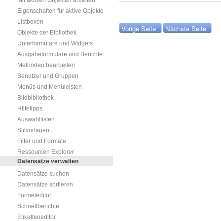
Mit aktiven Objekten arbeiten
Eigenschaften für aktive Objekte
Listboxen
Vorige Seite
Nächste Seite
Objekte der Bibliothek
Unterformulare und Widgets
Ausgabeformulare und Berichte
Methoden bearbeiten
Benutzer und Gruppen
Menüs und Menüleisten
Bildbibliothek
Hilfetipps
Auswahllisten
Stilvorlagen
Filter und Formate
Ressourcen Explorer
Datensätze verwalten
Datensätze suchen
Datensätze sortieren
Formeleditor
Schnellberichte
Etiketteneditor