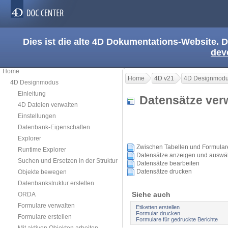
Dies ist die alte 4D Dokumentations-Website. D
dev
Home
Home
4D v21
4D Designmod
4D Designmodus
Einleitung
Datensätze ve
4D Dateien verwalten
Einstellungen
Datenbank-Eigenschaften
Explorer
Zwischen Tabellen und Formula
Runtime Explorer
Datensätze anzeigen und auswä
Suchen und Ersetzen in der Struktur
Datensätze bearbeiten
Datensätze drucken
Objekte bewegen
Datenbankstruktur erstellen
Siehe auch
ORDA
Formulare verwalten
Etiketten erstellen
Formular drucken
Formulare erstellen
Formulare für gedruckte Berichte