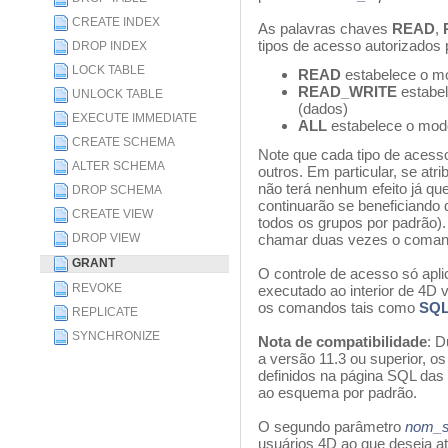
CREATE INDEX
As palavras chaves
READ
,
tipos de acesso autorizados p
DROP INDEX
LOCK TABLE
READ
estabelece o m
READ_WRITE
estabel
UNLOCK TABLE
(dados)
EXECUTE IMMEDIATE
ALL
estabelece o modo
CREATE SCHEMA
Note que cada tipo de acess
ALTER SCHEMA
outros. Em particular, se atr
não terá nenhum efeito já q
DROP SCHEMA
continuarão se beneficiand
CREATE VIEW
todos os grupos por padrão)
DROP VIEW
chamar duas vezes o coma
GRANT
O controle de acesso só apl
REVOKE
executado ao interior de 4D 
os comandos tais como
SQL
REPLICATE
SYNCHRONIZE
Nota de compatibilidade
: D
a versão 11.3 ou superior, os
definidos na página SQL das 
ao esquema por padrão.
O segundo parâmetro
nom_s
usuários 4D ao que deseja at