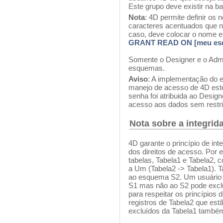
Este grupo deve existir na b
Nota
: 4D permite definir os
caracteres acentuados que n
caso, deve colocar o nome en
GRANT READ ON [meu esqu
Somente o Designer e o Admi
esquemas.
Aviso
: A implementação do 
manejo de acesso de 4D este
senha foi atribuida ao Desig
acesso aos dados sem restr
Nota sobre a integrid
4D garante o princípio de in
dos direitos de acesso. Por
tabelas, Tabela1 e Tabela2, 
a Um (Tabela2 -> Tabela1). 
ao esquema S2. Um usuário 
S1 mas não ao S2 pode exclui
para respeitar os princípios d
registros de Tabela2 que est
excluídos da Tabela1 també