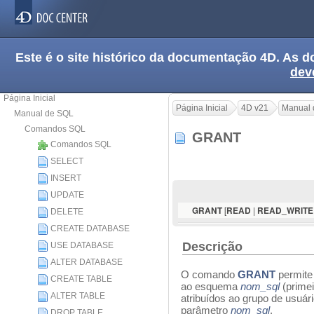
Este é o site histórico da documentação 4D. As
dev
Página Inicial
Página Inicial
4D v21
Manual 
Manual de SQL
Comandos SQL
GRANT
Comandos SQL
SELECT
INSERT
UPDATE
[
|
GRANT
READ
READ_WRITE
DELETE
CREATE DATABASE
Descrição
USE DATABASE
ALTER DATABASE
O comando
GRANT
permite
CREATE TABLE
ao esquema
nom_sql
(primei
ALTER TABLE
atribuídos ao grupo de usuá
parâmetro
nom_sql
.
DROP TABLE