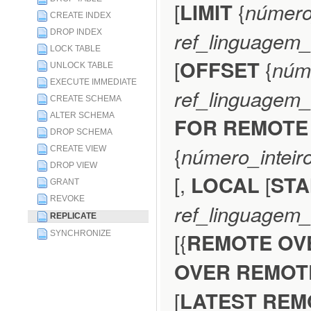
[
LIMIT
{
número
CREATE INDEX
ref_linguagem
DROP INDEX
LOCK TABLE
[
OFFSET
{
núme
UNLOCK TABLE
EXECUTE IMMEDIATE
ref_linguagem
CREATE SCHEMA
ALTER SCHEMA
FOR REMOTE
DROP SCHEMA
{
número_inteir
CREATE VIEW
DROP VIEW
[,
LOCAL
[
ST
GRANT
REVOKE
ref_linguagem
REPLICATE
[{
REMOTE OV
SYNCHRONIZE
OVER REMOT
[
LATEST RE