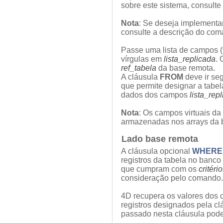
sobre este sistema, consult
Nota
: Se deseja implementa
consulte a descrição do co
Passe uma lista de campos (v
vírgulas em
lista_replicada
.
ref_tabela
da base remota.
A cláusula
FROM
deve ir se
que permite designar a tabel
dados dos campos
lista_rep
Nota
: Os campos virtuais da
armazenadas nos arrays da b
Lado base remota
A cláusula opcional
WHER
registros da tabela no banco
que cumpram com os
critér
consideração pelo comando.
4D recupera os valores dos
registros designados pela c
passado nesta cláusula pode