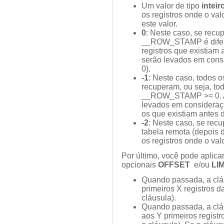
Um valor de tipo
inteir
os registros onde o v
este valor.
0
: Neste caso, se recu
__ROW_STAMP é difere
registros que existiam 
serão levados em con
0).
-1
: Neste caso, todos o
recuperam, ou seja, tod
__ROW_STAMP >= 0. A d
levados em consideraçã
os que existiam antes d
-2
: Neste caso, se recu
tabela remota (depois d
os registros onde o v
Por último, você pode aplica
opcionais
OFFSET
e/ou
LIM
Quando passada, a cl
primeiros X registros 
cláusula).
Quando passada, a cl
aos Y primeiros regist