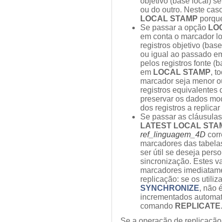
objetivo (base local) s
ou do outro. Neste cas
LOCAL STAMP
porque
Se passar a opção
LO
em conta o marcador l
registros objetivo (base
ou igual ao passado 
pelos registros fonte (
em
LOCAL STAMP
, t
marcador seja menor ou
registros equivalentes 
preservar os dados mod
dos registros a replicar
Se passar as cláusula
LATEST LOCAL STA
ref_linguagem_4D
corr
marcadores das tabelas
ser útil se deseja pers
sincronização. Estes v
marcadores imediatame
replicação: se os utili
SYNCHRONIZE
, não 
incrementados automat
comando
REPLICATE
Se a operação de replicação 