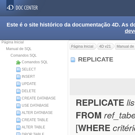
Este é o site histórico da documentação 4D. As
dev
Página Inicial
Página Inicial
4D v21
Manual de
Manual de SQL
Comandos SQL
REPLICATE
Comandos SQL
SELECT
INSERT
UPDATE
DELETE
REPLICATE
li
CREATE DATABASE
USE DATABASE
FROM
ref_tabe
ALTER DATABASE
CREATE TABLE
[
WHERE
crité
ALTER TABLE
DROP TABLE