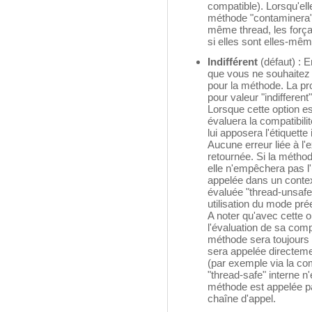
compatible). Lorsqu'ell
méthode "contaminera"
même thread, les forç
si elles sont elles-mêm
Indifférent
(défaut) : E
que vous ne souhaitez 
pour la méthode. La pr
pour valeur "indifferent"
Lorsque cette option es
évaluera la compatibil
lui apposera l'étiquette
Aucune erreur liée à l'
retournée. Si la méthod
elle n'empêchera pas l'u
appelée dans un context
évaluée "thread-unsafe"
utilisation du mode prée
A noter qu'avec cette op
l'évaluation de sa comp
méthode sera toujours 
sera appelée directem
(par exemple via la 
"thread-safe" interne n
méthode est appelée par
chaîne d'appel.