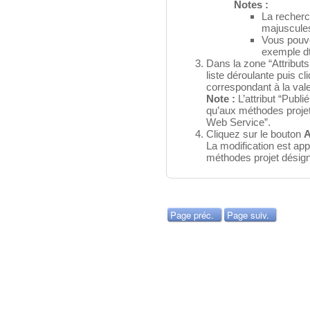
Notes :
La recherc
majuscule
Vous pouve
exemple 
Dans la zone “Attributs
liste déroulante puis c
correspondant à la vale
Note :
L’attribut “Publ
qu’aux méthodes projet
Web Service”.
Cliquez sur le bouton
A
La modification est app
méthodes projet désign
Page préc.
Page suiv.