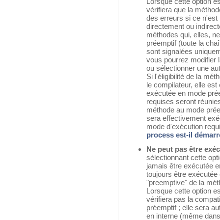
Lorsque cette option es
vérifiera que la méthod
des erreurs si ce n'est 
directement ou indire
méthodes qui, elles, 
préemptif (toute la cha
sont signalées uniquem
vous pourrez modifier l
ou sélectionner une aut
Si l'éligibilité de la 
le compilateur, elle est
exécutée en mode préem
requises seront réunies. 
méthode au mode préem
sera effectivement ex
mode d'exécution requi
process est-il démarr
Ne peut pas être exé
sélectionnant cette opt
jamais être exécutée e
toujours être exécutée
"preemptive" de la mét
Lorsque cette option es
vérifiera pas la compat
préemptif ; elle sera 
en interne (même dans 