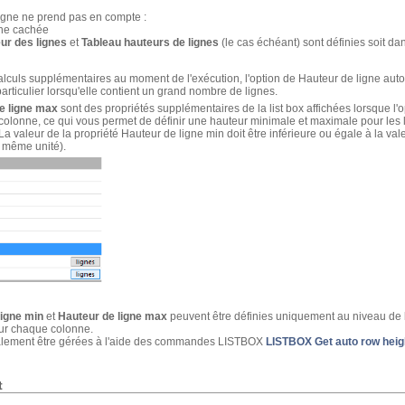
ligne ne prend pas en compte :
nne cachée
ur des lignes
et
Tableau hauteurs de lignes
(le cas échéant) sont définies soit dans
uls supplémentaires au moment de l'exécution, l'option de Hauteur de ligne automat
particulier lorsqu'elle contient un grand nombre de lignes.
e ligne max
sont des propriétés supplémentaires de la list box affichées lorsque l'o
olonne, ce qui vous permet de définir une hauteur minimale et maximale pour les 
 La valeur de la propriété Hauteur de ligne min doit être inférieure ou égale à la val
la même unité).
ligne min
et
Hauteur de ligne max
peuvent être définies uniquement au niveau de la
ur chaque colonne.
alement être gérées à l'aide des commandes LISTBOX
LISTBOX Get auto row heig
t