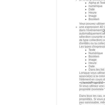
Alpha et Tex
numérique
Date
Heure
Image
Booléen
Vous pouvez utiliser
une
expression 4D
(
dans l'événement
On
automatiquement aff
sélection courante ou
de type collection) o
d'entités ou la colle
Les types d'expressi
Texte
Numérique
Booléen
Image
Heure
Date
Dans les list
Lorsque vous utilise
associé(e) à la col
l'élément en cours d
<cheminPropriété>
Si vous utilisez une
propriété (nommée "v
Dans tous les cas, v
propriétés. Si vous
pas saisissable, mê