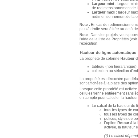
Largeur mini
: largeur mini
de redimensionnement de la
Largeur maxi
: largeur max
redimensionnement de la co
Note :
En cas de redimensionnement
plus à droite sera étirée au-delà d
Note
: Dans les projets, vous pouve
l'aide de la liste de Propriétés (voir
l'exécution.
Hauteur de ligne automatique
La propriété de colonne
Hauteur d
tableau (non hiérarchique),
collection ou sélection d'ent
La propriété est décochée par déf
sont affichées à la place des option
Lorsque cette propriété est activé
cellules tienne entièrement sans êtr
en compte pour calculer la hauteur
Le calcul de la hauteur de 
tous les types de co
tous les types de con
polices, styles de pol
l’option
Retour à la
activée, la hauteur 
(*) Le calcul dépend