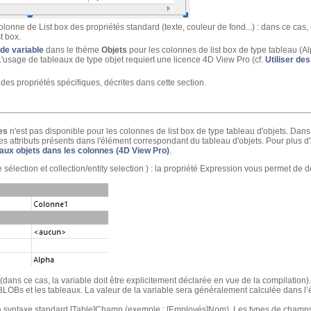
onne de List box des propriétés standard (texte, couleur de fond...) : dans ce cas, c
t box.
de variable
dans le thème
Objets
pour les colonnes de list box de type tableau (A
'usage de tableaux de type objet requiert une licence 4D View Pro (cf.
Utiliser de
s propriétés spécifiques, décrites dans cette section.
es
n'est pas disponible pour les colonnes de list box de type tableau d'objets. Dan
les attributs présents dans l'élément correspondant du tableau d'objets. Pour plus d'
leaux objets dans les colonnes (4D View Pro)
.
e sélection et collection/entity selection ) : la propriété Expression vous permet de 
(dans ce cas, la variable doit être explicitement déclarée en vue de la compilation).
 BLOBs et les tableaux. La valeur de la variable sera généralement calculée dans 
la syntaxe standard [Table]Champ (exemple : [Employés]Nom). Les types de champs s