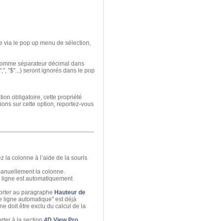
ue via le pop up menu de sélection,
" comme séparateur décimal dans
", "$"...) seront ignorés dans le pop
on obligatoire, cette propriété
ions sur cette option, reportez-vous
z la colonne à l’aide de la souris
manuellement la colonne.
e ligne est automatiquement
eporter au paragraphe
Hauteur de
de ligne automatique" est déjà
ne doit être exclu du calcul de la
rter à la section
4D View Pro
.