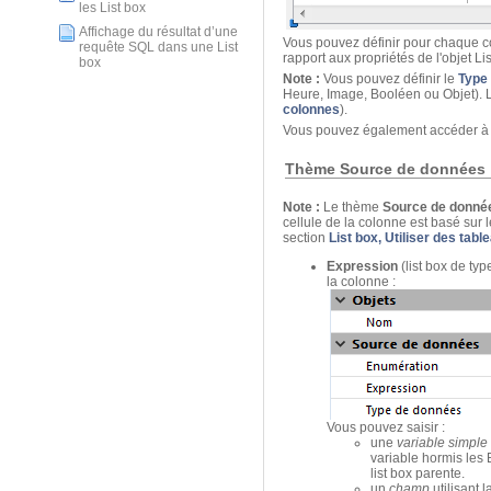
les List box
Affichage du résultat d’une
Vous pouvez définir pour chaque col
requête SQL dans une List
rapport aux propriétés de l'objet Lis
box
Note :
Vous pouvez définir le
Type 
Heure, Image, Booléen ou Objet). L
colonnes
).
Vous pouvez également accéder à de
Thème Source de données
Note :
Le thème
Source de donné
cellule de la colonne est basé sur 
section
List box, Utiliser des tab
Expression
(list box de typ
la colonne :
Vous pouvez saisir :
une
variable simple
variable hormis les
list box parente.
un
champ
utilisant 