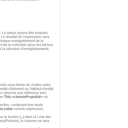
. La valeur pourra être évaluée
 Le résultat de l’expression sera
chaque enregistrement de la
 de la collection (pour les list box
Si la sélection d'enregistrements,
ichés sous forme de chaîne vides.
été d'élément ou l'attribut d'entité
 retourne une référence vers
ser
This.<cheminPropriété>
où
lection, contenant une seule
is.value
comme expression.
ur le bouton [
...
] dans la Liste des
nes]Prénom
), la colonne ne sera