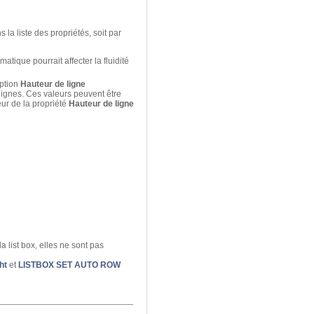
 la liste des propriétés, soit par
ique pourrait affecter la fluidité
ption
Hauteur de ligne
lignes. Ces valeurs peuvent être
eur de la propriété
Hauteur de ligne
 list box, elles ne sont pas
ht
et
LISTBOX SET AUTO ROW