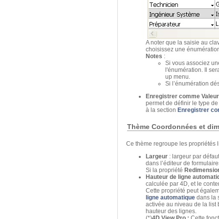
A noter que la saisie au cla
choisissez une énumération 
Notes
:
Si vous associez un
l'énumération. Il se
up menu.
Si l’énumération dés
Enregistrer comme Valeu
permet de définir le type d
à la section
Enregistrer c
Thème Coordonnées et di
Ce thème regroupe les propriétés li
Largeur
: largeur par défau
dans l’éditeur de formulaire
Si la propriété
Redimensio
Hauteur de ligne automati
calculée par 4D, et le cont
Cette propriété peut égalem
ligne automatique
dans la 
activée au niveau de la list
hauteur des lignes.
(*)
4D View Pro :
Cette fonct