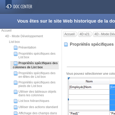
Vous êtes sur le site Web historique de la
Accueil
Accueil
4D v21
4D - Mode Dé
4D - Mode Développement
List box
Propriétés spécifiques
Présentation
Propriétés spécifiques des
List box
Propriétés spécifiques des
colonnes de List box
Propriétés spécifiques des
Vous pouvez sélectionner une colonn
en-têtes de List box
Propriétés spécifiques des
pieds de List box
Utiliser des tableaux objets
dans les colonnes
List box hiérarchiques
Utiliser des actions standard
Affichage des champs dans