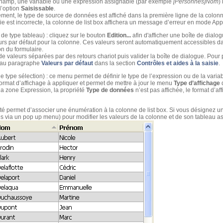
champ, une variable ou une expression assignable (par exemple
[Personnes]Nom
)
 l’option
Saisissable
.
nt, le type de source de données est affiché dans la première ligne de la colon
nie est incorrecte, la colonne de list box affichera un message d’erreur en mode Appl
x de type tableau) : cliquez sur le bouton
Edition...
afin d'afficher une boîte de dialo
eurs par défaut pour la colonne. Ces valeurs seront automatiquement accessibles da
on du formulaire.
de valeurs séparées par des retours chariot puis valider la boîte de dialogue. Pour p
s au paragraphe
Valeurs par défaut
dans la section
Contrôles et aides à la saisie
.
de type sélection) : ce menu permet de définir le type de l’expression ou de la varia
 format d’affichage à appliquer et permet de mettre à jour le menu
Type d’affichage
d
la zone Expression, la propriété
Type de données
n’est pas affichée, le format d’
iété permet d’associer une énumération à la colonne de list box. Si vous désignez un
ées via un pop up menu) pour modifier les valeurs de la colonne et de son tableau as