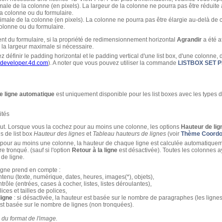
male de la colonne (en pixels). La largeur de la colonne ne pourra pas être réduite
 colonne ou du formulaire.
imale de la colonne (en pixels). La colonne ne pourra pas être élargie au-delà de c
lonne ou du formulaire.
 du formulaire, si la propriété de redimensionnement horizontal
Agrandir
a été af
e la largeur maximale si nécessaire.
z définir le padding horizontal et le padding vertical d'une list box, d'une colonne,
developer.4d.com
). A noter que vous pouvez utiliser la commande
LISTBOX SET 
e ligne automatique
est uniquement disponible pour les list boxes avec les types 
ités
aut. Lorsque vous la cochez pour au moins une colonne, les options
Hauteur de lig
s de list box
Hauteur des lignes
et
Tableau hauteurs de lignes
(voir
Thème Coordo
e pour au moins une colonne, la hauteur de chaque ligne est calculée automatique
e tronqué. (sauf si l'option
Retour à la ligne
est désactivée). Toutes les colonnes a
 de ligne.
ligne prend en compte :
ntenu (texte, numérique, dates, heures, images(*), objets),
trôle (entrées, cases à cocher, listes, listes déroulantes),
ices et tailles de polices,
 ligne
: si désactivée, la hauteur est basée sur le nombre de paragraphes (les lignes s
est basée sur le nombre de lignes (non tronquées).
 du format de l'image.