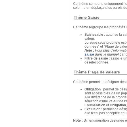
Ce thème comporte uniquement l’
colonne en déplaçant les parois de
Thème Saisie
Ce thème regroupe les propriétés l
Saisissable
: autorise la sa
valeur.
Lorsque cette propriété es
données” et “Plage de valeu
Note :
Pour plus d'informat
saisie
dans le manuel
Lang
Filtre de saisie
: associe un
désélectionnée.
Thème Plage de valeurs
Ce thème permet de désigner des én
Obligation
: permet de dési
sont accessibles via un po
A la différence de la propri
sélection d’une valeur de l
Enumération
et
Obligation
Exclusion
: permet de désig
elle n’est pas acceptée et u
Note :
Si l’énumération désignée es