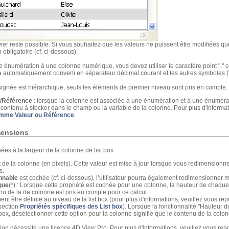
vier reste possible. Si vous souhaitez que les valeurs ne puissent être modifiées q
obligatoire (cf. ci-dessous).
e énumération à une colonne numérique, vous devez utiliser le caractère point ".
ra automatiquement converti en séparateur décimal courant et les autres symboles (",
ignée est hiérarchique, seuls les éléments de premier niveau sont pris en compte.
r/Référence
: lorsque la colonne est associée à une énumération et à une énumérati
e contenu à stocker dans le champ ou la variable de la colonne. Pour plus d'informat
omme Valeur ou Référence
.
mensions
ées à la largeur de la colonne de list box.
t de la colonne (en pixels). Cette valeur est mise à jour lorsque vous redimensionne
s.
nnable
est cochée (cf. ci-dessous), l’utilisateur pourra également redimensionner 
que
(*) : Lorsque cette propriété est cochée pour une colonne, la hauteur de chaqu
enu de la de colonne est pris en compte pour ce calcul.
ent être définie au niveau de la list box (pour plus d'informations, veuillez vous r
section
Propriétés spécifiques des List box
). Lorsque la fonctionnalité "Hauteur 
 box, désélectionner cette option pour la colonne signifie que le contenu de la colon
ion nécessite une licence 4D View Pro. Pour plus d'informations, veuillez vous repo