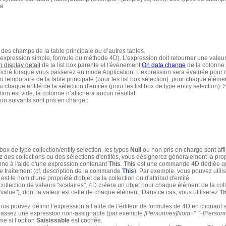
te
 des champs de la table principale ou d’autres tables.
expression simple, formule ou méthode 4D). L’expression doit retourner une valeur
 display detail
de la list box parente et l'événement
On data change
de la colonne.
iché lorsque vous passerez en mode Application. L’expression sera évaluée pour 
 temporaire de la table principale (pour les list box sélection), pour chaque élément
u chaque entité de la sélection d'entités (pour les list box de type entity selection). 
ction est vide, la colonne n’affichera aucun résultat.
on suivants sont pris en charge :
 box de type collection/entity selection, les types
Null
ou non pris en charge sont aff
z des collections ou des sélections d'entités, vous désignerez généralement la propri
onne à l'aide d'une expression contenant
This
.
This
est une commande 4D dédiée qui
e traitement (cf. description de la commande
This
). Par exemple, vous pouvez utili
est le nom d'une propriété d'objet de la collection ou d'attribut d'entité.
 collection de valeurs "scalaires", 4D créera un objet pour chaque élément de la col
alue"), dont la valeur est celle de chaque élément. Dans ce cas, vous utiliserez
Th
ous pouvez définir l’expression à l’aide de l’éditeur de formules de 4D en cliquant s
 passez une expression non-assignable (par exemple
[Personnes]Nom+" "+[Person
me si l’option
Saisissable
est cochée.