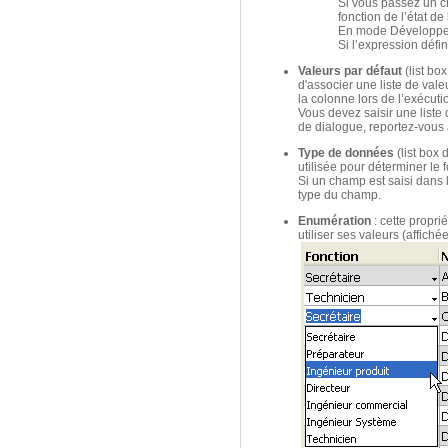
Si vous passez un 
fonction de l’état de
En mode Développeme
Si l’expression défi
Valeurs par défaut
(list bo
d'associer une liste de val
la colonne lors de l’exécuti
Vous devez saisir une liste 
de dialogue, reportez-vou
Type de données
(list box 
utilisée pour déterminer le
Si un champ est saisi dans 
type du champ.
Enumération
: cette propr
utiliser ses valeurs (affich