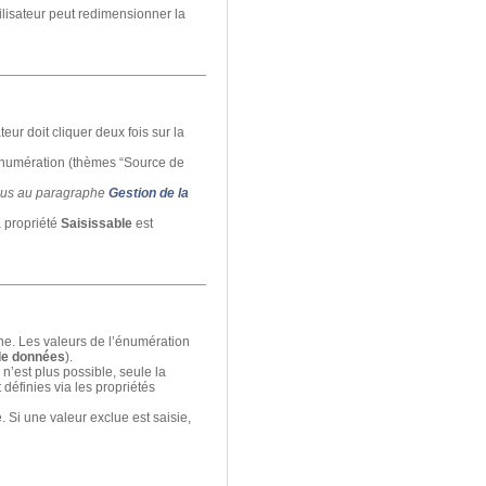
ilisateur peut redimensionner la
teur doit cliquer deux fois sur la
 énumération (thèmes “Source de
-vous au paragraphe
Gestion de la
a propriété
Saisissable
est
ne. Les valeurs de l’énumération
de données
).
 n’est plus possible, seule la
définies via les propriétés
 Si une valeur exclue est saisie,