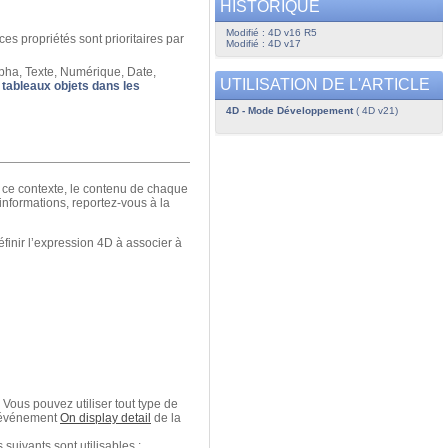
HISTORIQUE
Modifié : 4D v16 R5
es propriétés sont prioritaires par
Modifié : 4D v17
lpha, Texte, Numérique, Date,
UTILISATION DE L'ARTICLE
s tableaux objets dans les
4D - Mode Développement
( 4D v21)
s ce contexte, le contenu de chaque
informations, reportez-vous à la
définir l’expression 4D à associer à
 Vous pouvez utiliser tout type de
l’événement
On display detail
de la
uivants sont utilisables :