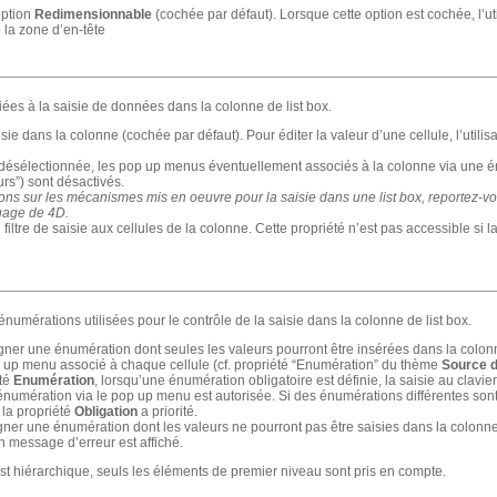
option
Redimensionnable
(cochée par défaut). Lorsque cette option est cochée, l’ut
 la zone d’en-tête
iées à la saisie de données dans la colonne de list box.
isie dans la colonne (cochée par défaut). Pour éditer la valeur d’une cellule, l’utilisa
t désélectionnée, les pop up menus éventuellement associés à la colonne via une
rs”) sont désactivés.
ions sur les mécanismes mis en oeuvre pour la saisie dans une list box, reportez
age de 4D.
 filtre de saisie aux cellules de la colonne. Cette propriété n’est pas accessible si l
umérations utilisées pour le contrôle de la saisie dans la colonne de list box.
gner une énumération dont seules les valeurs pourront être insérées dans la colon
p up menu associé à chaque cellule (cf. propriété “Enumération” du thème
Source 
été
Enumération
, lorsqu’une énumération obligatoire est définie, la saisie au clavier
’énumération via le pop up menu est autorisée. Si des énumérations différentes sont 
, la propriété
Obligation
a priorité.
ner une énumération dont les valeurs ne pourront pas être saisies dans la colonne.
n message d’erreur est affiché.
t hiérarchique, seuls les éléments de premier niveau sont pris en compte.