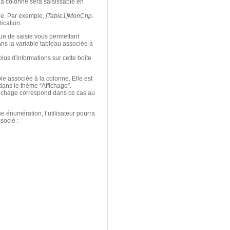
 la colonne sera saisissable en
ne. Par exemple,
[Table1]MonChp
.
ication.
gue de saisie vous permettant
ns la variable tableau associée à
lus d'informations sur cette boîte
ble associée à la colonne. Elle est
ans le thème “Affichage”.
affichage correspond dans ce cas au
e énumération, l’utilisateur pourra
socié :