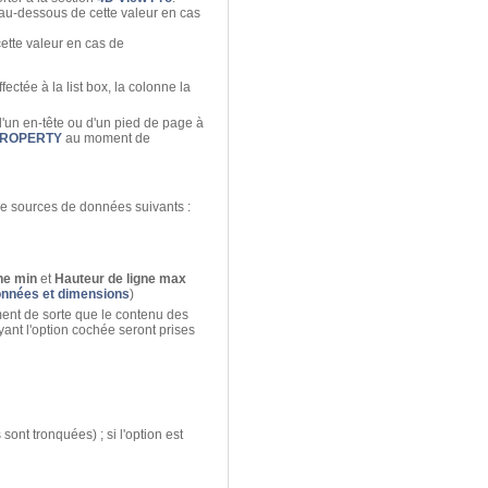
 au-dessous de cette valeur en cas
ette valeur en cas de
fectée à la list box, la colonne la
 d'un en-tête ou d'un pied de page à
PROPERTY
au moment de
de sources de données suivants :
ne min
et
Hauteur de ligne max
nnées et dimensions
)
ment de sorte que le contenu des
yant l'option cochée seront prises
ont tronquées) ; si l'option est