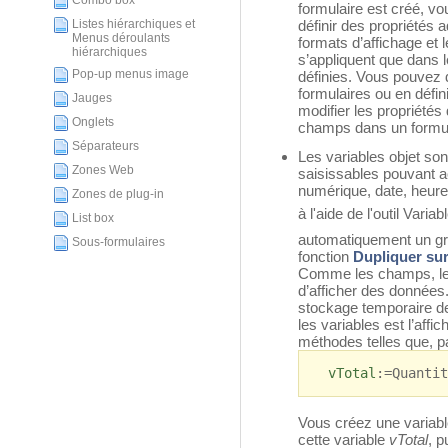
Combo box
formulaire est créé, vou
Listes hiérarchiques et
définir des propriétés a
Menus déroulants
formats d’affichage et 
hiérarchiques
s’appliquent que dans l
Pop-up menus image
définies. Vous pouvez 
formulaires ou en défi
Jauges
modifier les propriété
Onglets
champs dans un formul
Séparateurs
Les variables objet so
Zones Web
saisissables pouvant ac
numérique, date, heure
Zones de plug-in
à l'aide de l'outil Variab
List box
automatiquement un gra
Sous-formulaires
fonction
Dupliquer sur
Comme les champs, les 
d’afficher des données.
stockage temporaire d
les variables est l’affi
méthodes telles que, p
vTotal
:=Quantit
Vous créez une variable
cette variable
vTotal
, p