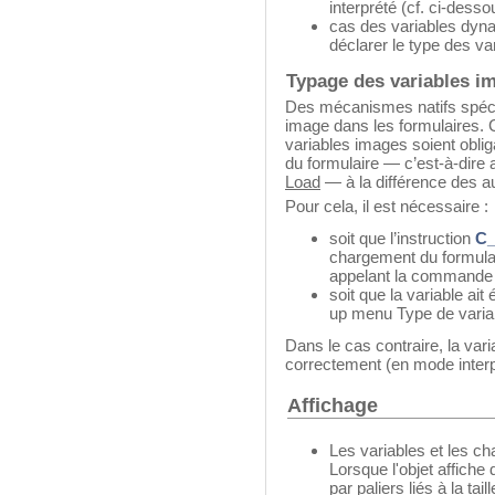
interprété (cf. ci-desso
cas des variables dyna
déclarer le type des va
Typage des variables i
Des mécanismes natifs spécif
image dans les formulaires.
variables images soient obli
du formulaire — c’est-à-dir
Load
— à la différence des a
Pour cela, il est nécessaire :
soit que l’instruction
C
chargement du formula
appelant la command
soit que la variable ait
up menu Type de variabl
Dans le cas contraire, la var
correctement (en mode interp
Affichage
Les variables et les c
Lorsque l'objet affiche 
par paliers liés à la tai