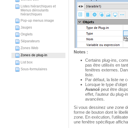
Listes hiérarchiques et
Menus déroulants
hiérarchiques
Pop-up menus image
Jauges
Onglets
Séparateurs
Zones Web
Notes :
Zones de plug-in
Certains plug-ins, co
List box
pas être utilisés en ta
Sous-formulaires
fenêtres externes. Dan
liste.
Par défaut, la liste ne 
Lorsque le type d’objet
Avancé
peut être dispo
effet, l’auteur du plug
avancées.
Si vous dessinez une zone de 
forme de bouton dont le libell
zone. En exécution, l’utilisate
une fenêtre spécifique affichan