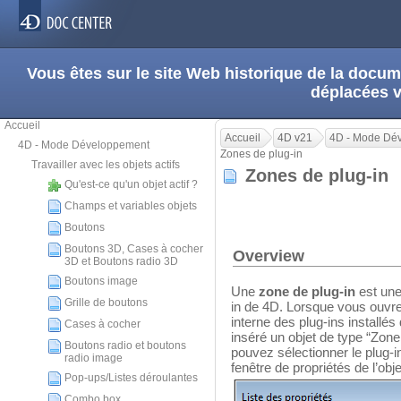
Vous êtes sur le site Web historique de la doc
déplacées 
Accueil
Accueil
4D v21
4D - Mode Dé
4D - Mode Développement
Zones de plug-in
Travailler avec les objets actifs
Zones de plug-in
Qu'est-ce qu'un objet actif ?
Champs et variables objets
Boutons
Boutons 3D, Cases à cocher
Overview
3D et Boutons radio 3D
Boutons image
Une
zone de plug-in
est une
Grille de boutons
in de 4D. Lorsque vous ouvr
interne des plug-ins installé
Cases à cocher
inséré un objet de type “Zone
Boutons radio et boutons
pouvez sélectionner le plug-in 
radio image
fenêtre de propriétés de l’obje
Pop-ups/Listes déroulantes
Combo box