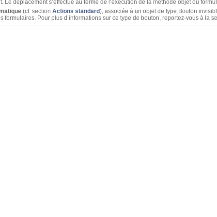
ment. Le déplacement s’effectue au terme de l’exécution de la méthode objet ou formul
omatique
(cf. section
Actions standard
), associée à un objet de type Bouton invisi
 formulaires. Pour plus d’informations sur ce type de bouton, reportez-vous à la s