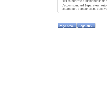
l’utilisateur l’avait fait manuelle
L’action standard
Séparateur aut
séparateurs personnalisés dans vos
Page préc.
Page suiv.