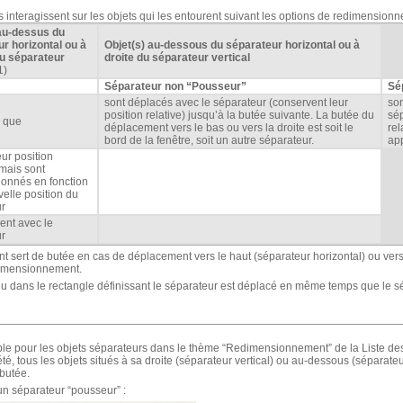
 interagissent sur les objets qui les entourent suivant les options de redimensionn
 au-dessus du
r horizontal ou à
Objet(s) au-dessous du séparateur horizontal ou à
u séparateur
droite du séparateur vertical
1)
Séparateur non “Pousseur”
Sé
sont déplacés avec le séparateur (conservent leur
son
position relative) jusqu’à la butée suivante. La butée du
sép
l que
déplacement vers le bas ou vers la droite est soit le
rel
bord de la fenêtre, soit un autre séparateur.
app
eur position
 mais sont
onnés en fonction
velle position du
ur
ent avec le
ur
t sert de butée en cas de déplacement vers le haut (séparateur horizontal) ou vers 
dimensionnement.
u dans le rectangle définissant le séparateur est déplacé en même temps que le s
ble pour les objets séparateurs dans le thème “Redimensionnement” de la Liste des
té, tous les objets situés à sa droite (séparateur vertical) ou au-dessous (séparate
 butée.
un séparateur “pousseur” :