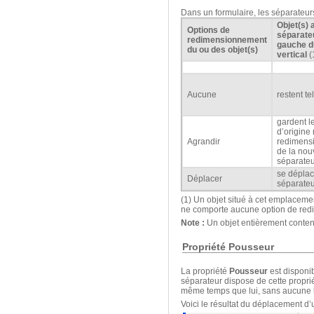
Dans un formulaire, les séparateurs
Objet(s)
Options de
séparateu
redimensionnement
gauche d
du ou des objet(s)
vertical
(
Aucune
restent te
gardent l
d’origine
Agrandir
redimensi
de la nou
séparate
se déplac
Déplacer
séparate
(1) Un objet situé à cet emplacemen
ne comporte aucune option de re
Note :
Un objet entièrement conten
Propriété Pousseur
La propriété
Pousseur
est disponi
séparateur dispose de cette proprié
même temps que lui, sans aucune
Voici le résultat du déplacement d’