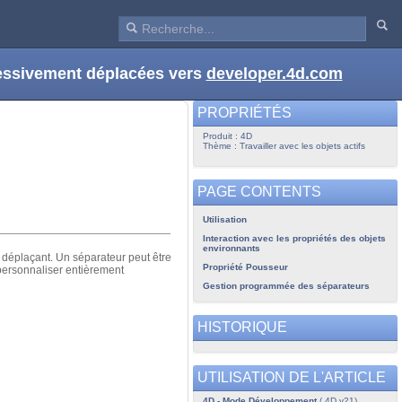
ressivement déplacées vers
developer.4d.com
PROPRIÉTÉS
Produit : 4D
Thème : Travailler avec les objets actifs
PAGE CONTENTS
Utilisation
Interaction avec les propriétés des objets
environnants
e déplaçant. Un séparateur peut être
Propriété Pousseur
 personnaliser entièrement
Gestion programmée des séparateurs
HISTORIQUE
UTILISATION DE L'ARTICLE
4D - Mode Développement
( 4D v21)