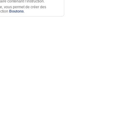
aire contenant l’instruction.
ble, vous permet de créer des
ection
Boutons
.