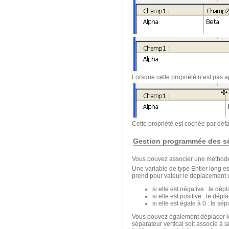
Lorsque cette propriété n’est pas ap
Cette propriété est cochée par déf
Gestion programmée des s
Vous pouvez associer une méthode
Une variable de type Entier long es
prend pour valeur le déplacement c
si elle est négative : le dé
si elle est positive : le dép
si elle est égale à 0 : le s
Vous pouvez également déplacer le 
séparateur vertical soit associé à l