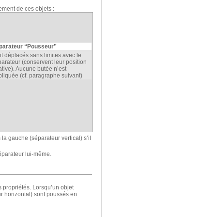
ement de ces objets :
parateur “Pousseur”
t déplacés sans limites avec le
arateur (conservent leur position
ative). Aucune butée n’est
liquée (cf. paragraphe suivant)
la gauche (séparateur vertical) s’il
éparateur lui-même.
 propriétés. Lorsqu’un objet
ur horizontal) sont poussés en