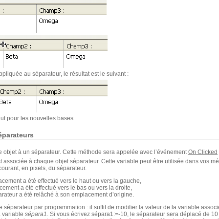
pliquée au séparateur, le résultat est le suivant :
aut pour les nouvelles bases.
éparateurs
 objet à un séparateur. Cette méthode sera appelée avec l’événement
On Clicked
t associée à chaque objet séparateur. Cette variable peut être utilisée dans vos mét
ourant, en pixels, du séparateur.
placement a été effectué vers le haut ou vers la gauche,
lacement a été effectué vers le bas ou vers la droite,
éparateur a été relâché à son emplacement d’origine.
séparateur par programmation : il suffit de modifier la valeur de la variable asso
a variable
sépara1
. Si vous écrivez sépara1:=-10, le séparateur sera déplacé de 1