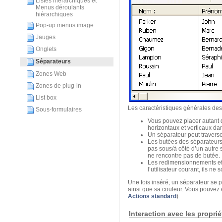
Listes hiérarchiques et
Menus déroulants
hiérarchiques
Pop-up menus image
Jauges
Onglets
Séparateurs
Zones Web
Zones de plug-in
List box
Les caractéristiques générales des
Sous-formulaires
Vous pouvez placer autant 
horizontaux et verticaux d
Un séparateur peut traverse
Les butées des séparateurs 
pas sous/à côté d’un autre 
ne rencontre pas de butée.
Les redimensionnements effe
l’utilisateur courant, ils n
Une fois inséré, un séparateur se p
ainsi que sa couleur. Vous pouvez 
Actions standard
).
Interaction avec les propri