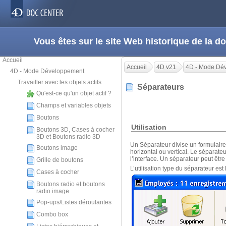
Vous êtes sur le site Web historique de la
Accueil
Accueil
4D v21
4D - Mode Dé
4D - Mode Développement
Travailler avec les objets actifs
Séparateurs
Qu'est-ce qu'un objet actif ?
Champs et variables objets
Boutons
Utilisation
Boutons 3D, Cases à cocher
3D et Boutons radio 3D
Un Séparateur divise un formulaire 
Boutons image
horizontal ou vertical. Le séparat
l’interface. Un séparateur peut êtr
Grille de boutons
L’utilisation type du séparateur es
Cases à cocher
Boutons radio et boutons
radio image
Pop-ups/Listes déroulantes
Combo box