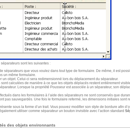
 séparateurs sont les suivantes :
de séparateurs que vous voulez dans tout type de formulaire. De même, il est poss
ans un même formulaire.
r un objet. Celui-ci sera redimensionné lors du déplacement du séparateur.
sont calculées de manière à ce que les objets déplacés restent entièrement visibl
séparateur. Lorsque la propriété Pousseur est associée à un séparateur, son déplac
ctués dans les formulaires à l’aide des séparateurs ne sont conservés que durant 
e sont pas sauvegardés. Une fois le formulaire refermé, les dimensions initiales sont 
résente sous la forme d’un trait. Vous pouvez modifier son style de bordure afin d’ob
également utiliser comme séparateur un bouton invisible avec l’action standard
Sé
étés des objets environnants