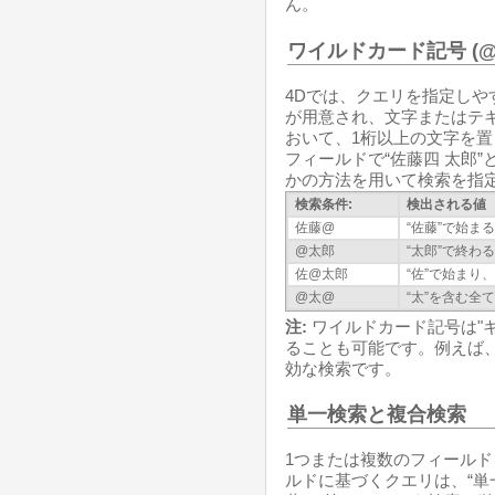
ん。
ワイルドカード記号 (@
4Dでは、クエリを指定しや
が用意され、文字またはテ
おいて、1桁以上の文字を
フィールドで“佐藤四 太郎
かの方法を用いて検索を指
検索条件:
検出される値
佐藤@
“佐藤”で始ま
@太郎
“太郎”で終わ
佐@太郎
“佐”で始まり
@太@
“太”を含む全
注:
ワイルドカード記号は"
ることも可能です。例えば、
効な検索です。
単一検索と複合検索
1つまたは複数のフィールド
ルドに基づくクエリは、“単