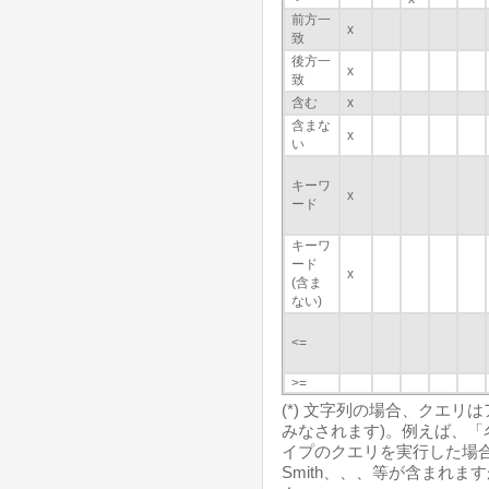
前方一
x
致
後方一
x
致
含む
x
含まな
x
い
キーワ
x
ード
キーワ
ード
x
(含ま
ない)
<=
>=
(*) 文字列の場合、クエリ
みなされます)。例えば、「名
イプのクエリを実行した場合、検
Smith、、、等が含まれますが