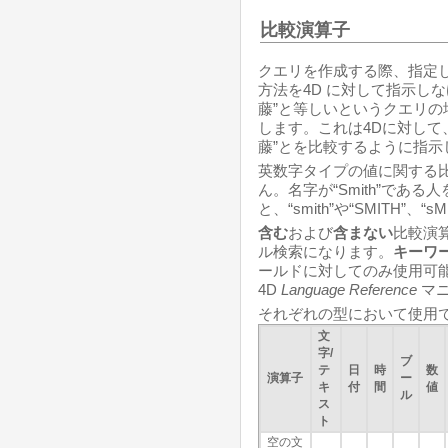
比較演算子
クエリを作成する際、指定
方法を4D に対して指示し
藤”と等しいというクエリ
します。これは4Dに対して
藤”とを比較するように指示
英数字タイプの値に関する
ん。名字が“Smith”である
と、“smith”や“SMITH”
含む
および
含まない
比較演
ル検索になります。
キーワ
ールドに対してのみ使用可
4D
Language Reference
マ
それぞれの型において使用で
文
字/
ブ
テ
日
時
数
演算子
ー
キ
付
間
値
ル
ス
ト
空の文