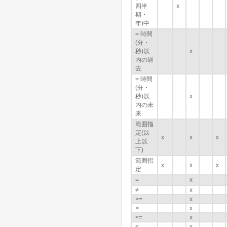
四半
x
期・
年)中
= 時間
(分・
秒)以
x
内の過
去
= 時間
(分・
秒)以
x
内の未
来
範囲指
定(以
x
x
x
上以
下)
範囲指
x
x
x
定
=
x
≠
x
>=
x
>
x
<=
x
<
x