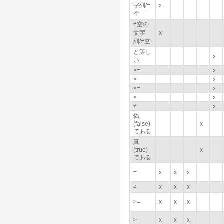
字列/=
x
空
≠空の
文字
x
列/≠空
と等し
x
い
>=
x
>
x
<=
x
<
x
≠
x
偽
(false)
x
である
真
(true)
x
である
=
x
x
x
≠
x
x
x
>=
x
x
x
>
x
x
x