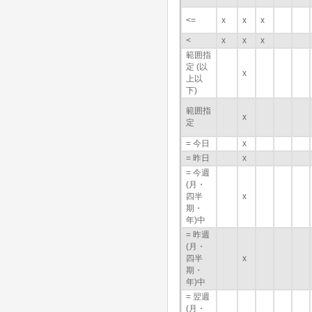
<=
x
x
x
<
x
x
x
範囲指
定 (以
x
上以
下)
範囲指
x
定
= 今日
x
= 昨日
x
= 今週
(月・
四半
x
期・
年)中
= 昨週
(月・
四半
x
期・
年)中
= 翌週
(月・