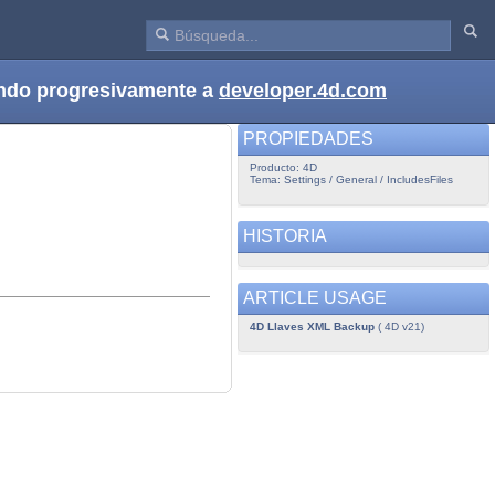
dando progresivamente a
developer.4d.com
PROPIEDADES
Producto: 4D
Tema: Settings / General / IncludesFiles
HISTORIA
ARTICLE USAGE
4D Llaves XML Backup
( 4D v21)