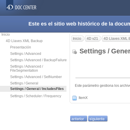
Este es el sitio web histórico de la do
Inicio
Inicio
4D v21
4D Llaves XML 
4D Llaves XML Backup
Presentación
Settings / Gener
Settings / Advanced
Settings / Advanced / BackupFailure
Settings / Advanced /
FileSegmentation
Settings / Advanced / SetNumber
Settings / General
Este parámetro gestiona los archiv
Settings / General / IncludesFiles
Settings / Scheduler / Frequency
ItemX
anterior
siguiente