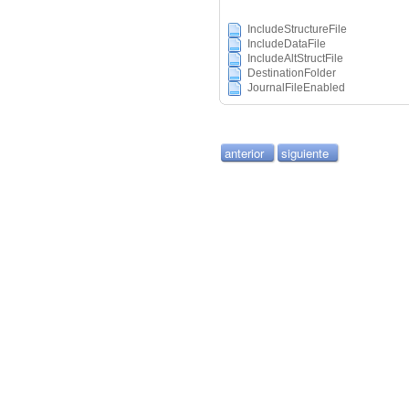
IncludeStructureFile
IncludeDataFile
IncludeAltStructFile
DestinationFolder
JournalFileEnabled
anterior
siguiente