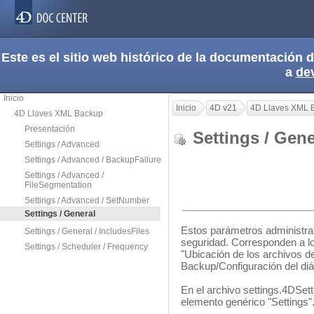
Este es el sitio web histórico de la documentación
a
de
Inicio
Inicio
4D v21
4D Llaves XML 
4D Llaves XML Backup
Presentación
Settings / Ge
Settings / Advanced
Settings / Advanced / BackupFailure
Settings / Advanced /
FileSegmentation
Settings / Advanced / SetNumber
Settings / General
Estos parámetros administran
Settings / General / IncludesFiles
seguridad. Corresponden a l
Settings / Scheduler / Frequency
"Ubicación de los archivos d
Backup/Configuración del di
En el archivo settings.4DSett
elemento genérico "Settings"