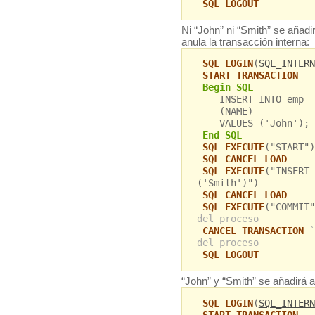
SQL LOGOUT
Ni “John” ni “Smith” se añadi
anula la transacción interna:
SQL LOGIN
(
SQL_INTERN
START TRANSACTION
Begin SQL
INSERT INTO emp
(NAME)
VALUES ('John');
End SQL
SQL EXECUTE
("START")
SQL CANCEL LOAD
SQL EXECUTE
("INSERT 
('Smith')")
SQL CANCEL LOAD
SQL EXECUTE
("COMMIT
del proceso
CANCEL TRANSACTION
`
del proceso
SQL LOGOUT
“John” y “Smith” se añadirá a
SQL LOGIN
(
SQL_INTERN