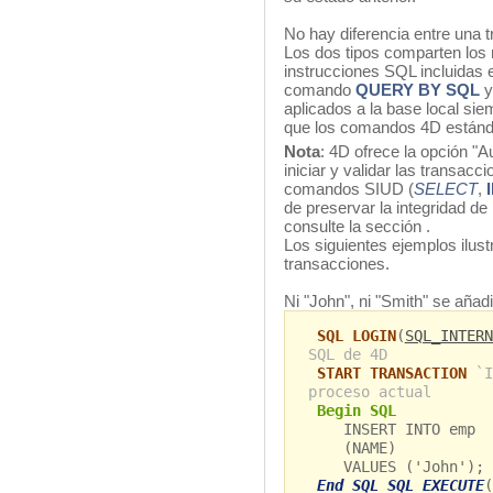
No hay diferencia entre una 
Los dos tipos comparten los
instrucciones SQL incluidas 
comando
QUERY BY SQL
y
aplicados a la base local si
que los comandos 4D estánd
Nota
: 4D ofrece la opción "A
iniciar y validar las transac
comandos SIUD (
SELECT
,
de preservar la integridad de
consulte la sección
.
Los siguientes ejemplos ilus
transacciones.
Ni "John", ni "Smith" se añadi
SQL LOGIN
(
SQL_INTERN
SQL de 4D
START TRANSACTION
`I
proceso actual
Begin SQL
INSERT INTO emp
(NAME)
VALUES ('John');
End SQL SQL EXECUTE