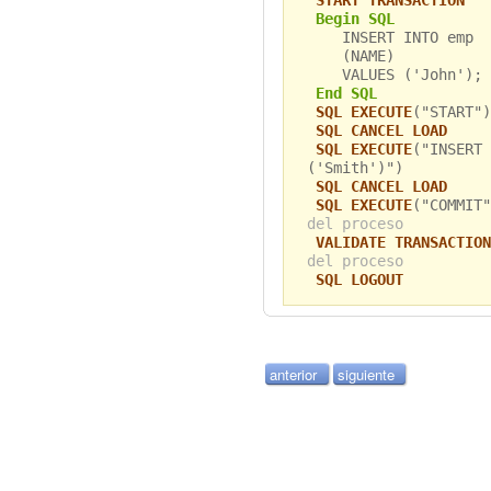
START TRANSACTION
Begin SQL
INSERT INTO emp
(NAME)
VALUES ('John');
End SQL
SQL EXECUTE
("START")
SQL CANCEL LOAD
SQL EXECUTE
("INSERT 
('Smith')")
SQL CANCEL LOAD
SQL EXECUTE
("COMMIT
del proceso
VALIDATE TRANSACTION
del proceso
SQL LOGOUT
anterior
siguiente