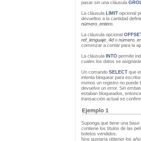
pasar sin una cláusula
GRO
La cláusula
LIMIT
opcional p
devueltos a la cantidad defini
número_entero
.
La cláusula opcional
OFFSE
ref_lenguaje_4d
o
número_en
comenzar a contar para la ap
La cláusula
INTO
permite ind
cuales los datos se asignará
Un comando
SELECT
que e
intenta bloquear para escritur
menos un registro no puede b
devuelve un error. Sin embarg
estaban bloqueados, entonce
transacción actual se confir
Ejemplo 1
Suponga que tiene una base d
contiene los títulos de las pe
boletos vendidos.
Nos gustaría obtener los años