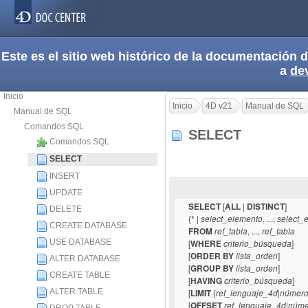
Este es el sitio web histórico de la documentación
a
de
Inicio
Inicio
4D v21
Manual de SQL
Manual de SQL
Comandos SQL
SELECT
Comandos SQL
SELECT
INSERT
UPDATE
[
|
]
SELECT
ALL
DISTINCT
DELETE
{* |
, ...,
select_elemento
select_
CREATE DATABASE
, ...,
FROM
ref_tabla
ref_tabla
USE DATABASE
[
]
WHERE
criterio_búsqueda
[
]
ORDER BY
lista_orden
ALTER DATABASE
[
]
GROUP BY
lista_orden
CREATE TABLE
[
]
HAVING
criterio_búsqueda
ALTER TABLE
[
{
|
LIMIT
ref_lenguaje_4d
número
[
|
OFFSET
ref_lenguaje_4d
núme