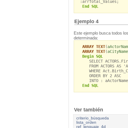
:arrTotal_Values;
End SQL
Ejemplo 4
Este ejemplo busca todos lo
determinada:
ARRAY TEXT
(
aActorNam
ARRAY TEXT
(
aCityName
Begin SQL
SELECT ACTORS.First
FROM ACTORS AS 'Ac
WHERE Act.Birth_Ci
ORDER BY 2 ASC
INTO : aActorName,
End SQL
Ver también
criterio_búsqueda
lista_orden
ref_lenguaje_4d