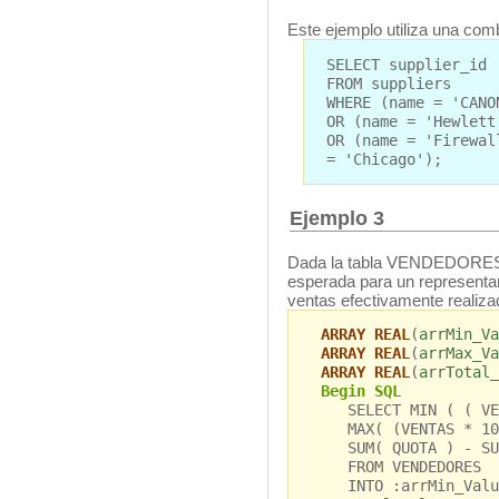
Este ejemplo utiliza una com
SELECT supplier_id
FROM suppliers
WHERE (name = 'CANO
OR (name = 'Hewlett
OR (name = 'Firewal
= 'Chicago');
Ejemplo 3
Dada la tabla VENDEDORES 
esperada para un representa
ventas efectivamente realiza
ARRAY REAL
(
arrMin_Va
ARRAY REAL
(
arrMax_Va
ARRAY REAL
(
arrTotal_
Begin SQL
SELECT MIN ( ( VENT
MAX( (VENTAS * 100
SUM( QUOTA ) - SUM
FROM VENDEDORES
INTO :arrMin_Value