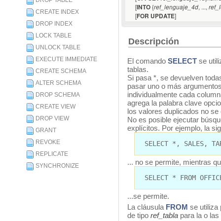
DROP TABLE
[
{
, ...,
INTO
ref_lenguaje_4d
ref_
CREATE INDEX
[
]
FOR UPDATE
DROP INDEX
LOCK TABLE
Descripción
UNLOCK TABLE
EXECUTE IMMEDIATE
El comando
SELECT
se uti
tablas.
CREATE SCHEMA
Si pasa *, se devuelven toda
ALTER SCHEMA
pasar uno o más argumentos
individualmente cada column
DROP SCHEMA
agrega la palabra clave opci
CREATE VIEW
los valores duplicados no se
DROP VIEW
No es posible ejecutar búsq
explícitos. Por ejemplo, la si
GRANT
REVOKE
SELECT *, SALES, TA
REPLICATE
... no se permite, mientras qu
SYNCHRONIZE
SELECT * FROM OFFIC
...se permite.
La cláusula
FROM
se utiliz
de tipo
ref_tabla
para la o las