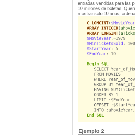
entradas vendidas para las p
10 millones de boletas. Quer
mostrar sólo 10 años, orden
C_LONGINT
(
$MovieYear
ARRAY INTEGER
(
aMovie
ARRAY LONGINT
(
aTicke
$MovieYear
:=1979
$MinTicketsSold
:=100
$StartYear
:=5
$EndYear
:=10
Begin SQL
SELECT Year_of_Movi
FROM MOVIES
WHERE Year_of_Movi
GROUP BY Year_of_
HAVING SUM(Tickets_
ORDER BY 1
LIMIT :$EndYear
OFFSET :$StartYea
INTO :aMovieYear, 
End SQL
Ejemplo 2