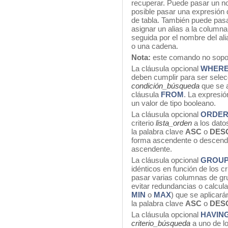
recuperar. Puede pasar un 
posible pasar una expresión
de tabla. También puede pasa
asignar un alias a la columna
seguida por el nombre del a
o una cadena.
Nota:
este comando no sopor
La cláusula opcional
WHER
deben cumplir para ser sele
condición_búsqueda
que se a
cláusula
FROM
. La expresi
un valor de tipo booleano.
La cláusula opcional
ORDE
criterio
lista_orden
a los dato
la palabra clave
ASC
o
DES
forma ascendente o descenden
ascendente.
La cláusula opcional
GROUP
idénticos en función de los c
pasar varias columnas de gru
evitar redundancias o calcula
MIN
o
MAX
) que se aplicar
la palabra clave
ASC
o
DES
La cláusula opcional
HAVIN
criterio_búsqueda
a uno de l