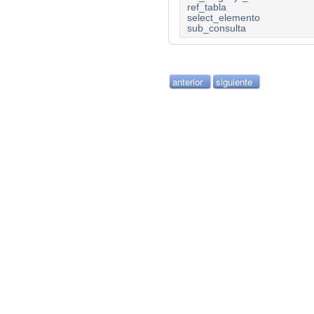
ref_tabla
select_elemento
sub_consulta
anterior
siguiente