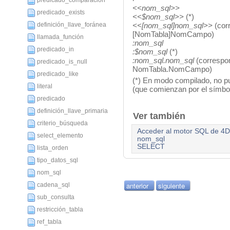
predicado_comparación
<<nom_sql>>
predicado_exists
<<$
nom_sql
>>
(*)
definición_llave_foránea
<<[
nom_sql
]
nom_sql
>>
(
cor
[NomTabla]NomCampo)
llamada_función
:
nom_sql
predicado_in
:$
nom_sql
(*)
:
nom_sql
.
nom_sql
(correspo
predicado_is_null
NomTabla.NomCampo)
predicado_like
(*) En modo compilado, no pue
literal
(que comienzan por el símbol
predicado
definición_llave_primaria
Ver también
criterio_búsqueda
Acceder al motor SQL de 4D
select_elemento
nom_sql
SELECT
lista_orden
tipo_datos_sql
nom_sql
anterior
siguiente
cadena_sql
sub_consulta
restricción_tabla
ref_tabla