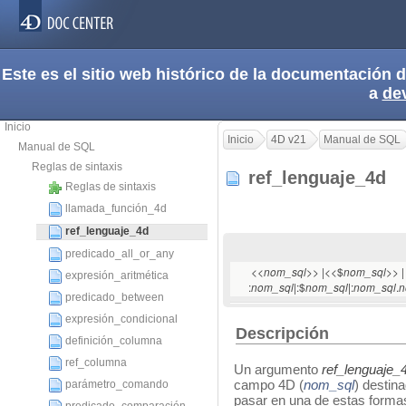
Este es el sitio web histórico de la documentación
a
de
Inicio
Inicio
4D v21
Manual de SQL
Manual de SQL
Reglas de sintaxis
ref_lenguaje_4d
Reglas de sintaxis
llamada_función_4d
ref_lenguaje_4d
predicado_all_or_any
<<
>> |<<$
>> |
nom_sql
nom_sql
expresión_aritmética
:
|:$
|:
.
nom_sql
nom_sql
nom_sql
n
predicado_between
expresión_condicional
Descripción
definición_columna
ref_columna
Un argumento
ref_lenguaje_
campo 4D (
nom_sql
) destin
parámetro_comando
pasar en una de estas forma