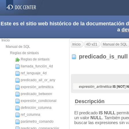
Este es el sitio web histórico de la documentación
a
de
Inicio
Inicio
4D v21
Manual de SQL
Manual de SQL
Reglas de sintaxis
predicado_is_nul
Reglas de sintaxis
llamada_función_4d
ref_lenguaje_4d
predicado_all_or_any
[
]
expresión_aritmética
IS
NOT
N
expresión_aritmética
predicado_between
Descripción
expresión_condicional
definición_columna
El predicado
IS NULL
permit
ref_columna
un valor
NULL
. También pue
parámetro_comando
buscar las expresiones sin 
predicado_comparación