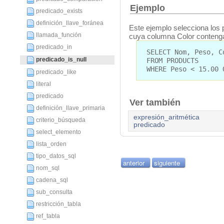
Ejemplo
predicado_exists
definición_llave_foránea
Este ejemplo selecciona los
llamada_función
cuya columna Color contenga
predicado_in
SELECT Nom, Peso, C
predicado_is_null
FROM PRODUCTS
WHERE Peso < 15.00 
predicado_like
literal
predicado
Ver también
definición_llave_primaria
expresión_aritmética
criterio_búsqueda
predicado
select_elemento
lista_orden
tipo_datos_sql
anterior
siguiente
nom_sql
cadena_sql
sub_consulta
restricción_tabla
ref_tabla