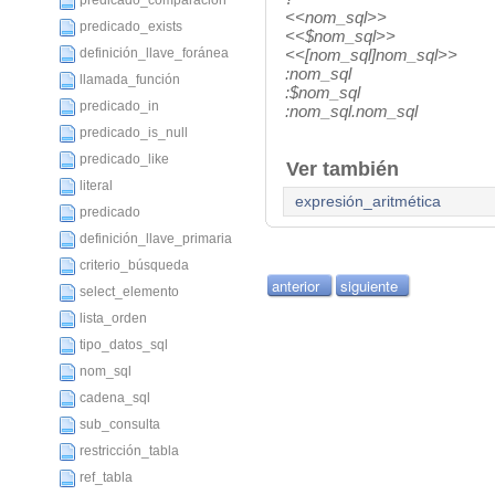
predicado_comparación
<<
nom_sql
>>
predicado_exists
<<$
nom_sql
>>
definición_llave_foránea
<<[
nom_sql
]
nom_sql
>>
:
nom_sql
llamada_función
:$
nom_sql
predicado_in
:
nom_sql
.
nom_sql
predicado_is_null
predicado_like
Ver también
literal
expresión_aritmética
predicado
definición_llave_primaria
criterio_búsqueda
anterior
siguiente
select_elemento
lista_orden
tipo_datos_sql
nom_sql
cadena_sql
sub_consulta
restricción_tabla
ref_tabla