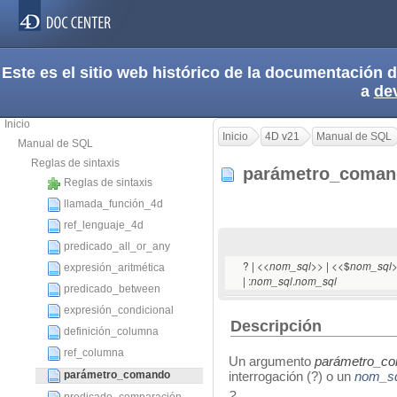
Este es el sitio web histórico de la documentación
a
de
Inicio
Inicio
4D v21
Manual de SQL
Manual de SQL
Reglas de sintaxis
parámetro_coma
Reglas de sintaxis
llamada_función_4d
ref_lenguaje_4d
predicado_all_or_any
? | <<
>> | <<$
>
nom_sql
nom_sql
expresión_aritmética
| :
.
nom_sql
nom_sql
predicado_between
expresión_condicional
Descripción
definición_columna
ref_columna
Un argumento
parámetro_c
parámetro_comando
interrogación (?) o un
nom_sq
?