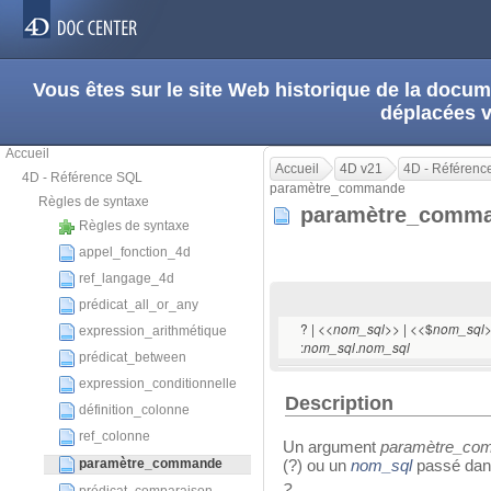
Vous êtes sur le site Web historique de la doc
déplacées 
Accueil
Accueil
4D v21
4D - Référenc
4D - Référence SQL
paramètre_commande
Règles de syntaxe
paramètre_comm
Règles de syntaxe
appel_fonction_4d
ref_langage_4d
prédicat_all_or_any
? | <<
>> | <<$
>
nom_sql
nom_sql
expression_arithmétique
:
.
nom_sql
nom_sql
prédicat_between
expression_conditionnelle
Description
définition_colonne
ref_colonne
Un argument
paramètre_co
paramètre_commande
(?) ou un
nom_sql
passé dans
?