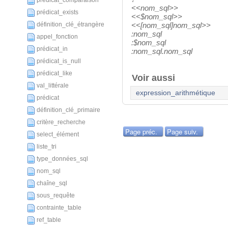
prédicat_comparaison
<<nom_sql>>
prédicat_exists
<<$nom_sql>>
définition_clé_étrangère
<<[nom_sql]nom_sql>>
:nom_sql
appel_fonction
:$nom_sql
prédicat_in
:nom_sql.nom_sql
prédicat_is_null
prédicat_like
Voir aussi
val_littérale
expression_arithmétique
prédicat
définition_clé_primaire
critère_recherche
Page préc.
Page suiv.
select_élément
liste_tri
type_données_sql
nom_sql
chaîne_sql
sous_requête
contrainte_table
ref_table