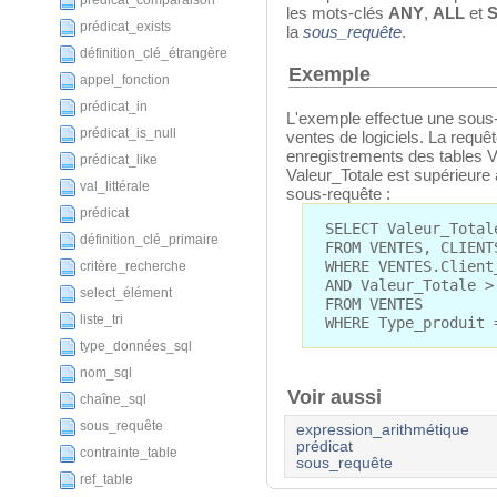
prédicat_comparaison
les mots-clés
ANY
,
ALL
et
prédicat_exists
la
sous_requête
.
définition_clé_étrangère
Exemple
appel_fonction
prédicat_in
L'exemple effectue une sous-
prédicat_is_null
ventes de logiciels. La requêt
enregistrements des tables
prédicat_like
Valeur_Totale est supérieure
val_littérale
sous-requête :
prédicat
SELECT Valeur_Total
définition_clé_primaire
FROM VENTES, CLIENT
WHERE VENTES.Client
critère_recherche
AND Valeur_Totale >
select_élément
FROM VENTES
liste_tri
WHERE Type_produit 
type_données_sql
nom_sql
Voir aussi
chaîne_sql
sous_requête
expression_arithmétique
prédicat
contrainte_table
sous_requête
ref_table