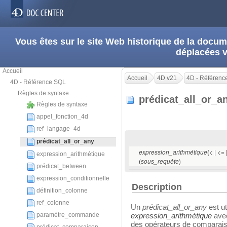
Vous êtes sur le site Web historique de la doc
déplacées 
Accueil
Accueil
4D v21
4D - Référenc
4D - Référence SQL
Règles de syntaxe
prédicat_all_or_
Règles de syntaxe
appel_fonction_4d
ref_langage_4d
prédicat_all_or_any
{< | <= 
expression_arithmétique
expression_arithmétique
(
)
sous_requête
prédicat_between
expression_conditionnelle
Description
définition_colonne
ref_colonne
Un
prédicat_all_or_any
est ut
paramètre_commande
expression_arithmétique
ave
des opérateurs de comparaiso