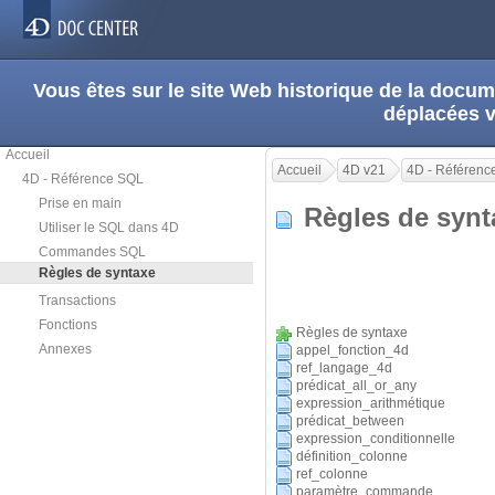
Vous êtes sur le site Web historique de la doc
déplacées 
Accueil
Accueil
4D v21
4D - Référenc
4D - Référence SQL
Prise en main
Règles de sy
Utiliser le SQL dans 4D
Commandes SQL
Règles de syntaxe
Transactions
Fonctions
Règles de syntaxe
Annexes
appel_fonction_4d
ref_langage_4d
prédicat_all_or_any
expression_arithmétique
prédicat_between
expression_conditionnelle
définition_colonne
ref_colonne
paramètre_commande