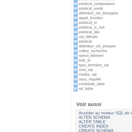
prédicat_comparaison
prédicat_exists
définition_clé_étrangère
appel_fonction
prédicat_in
prédicat_is_null
prédicat_like
val_littérale
prédicat
définition_clé_primaire
critère_recherche
select_élément
liste_tri
type_données_sql
nom_sql
chaîne_sql
sous_requête
contrainte_table
ref_table
Voir aussi
Accéder au moteur SQL de 
ALTER SCHEMA
ALTER TABLE
CREATE INDEX
CREATE SCHEMA