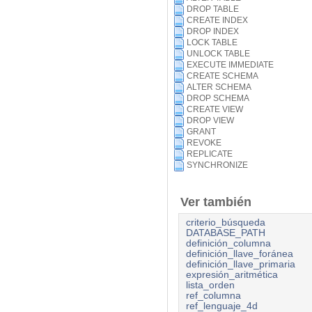
DROP TABLE
CREATE INDEX
DROP INDEX
LOCK TABLE
UNLOCK TABLE
EXECUTE IMMEDIATE
CREATE SCHEMA
ALTER SCHEMA
DROP SCHEMA
CREATE VIEW
DROP VIEW
GRANT
REVOKE
REPLICATE
SYNCHRONIZE
Ver también
criterio_búsqueda
DATABASE_PATH
definición_columna
definición_llave_foránea
definición_llave_primaria
expresión_aritmética
lista_orden
ref_columna
ref_lenguaje_4d