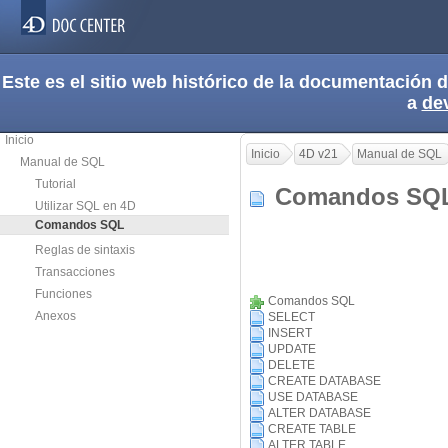
Este es el sitio web histórico de la documentación
a
de
Inicio
Inicio
4D v21
Manual de SQL
Manual de SQL
Tutorial
Comandos S
Utilizar SQL en 4D
Comandos SQL
Reglas de sintaxis
Transacciones
Funciones
Comandos SQL
Anexos
SELECT
INSERT
UPDATE
DELETE
CREATE DATABASE
USE DATABASE
ALTER DATABASE
CREATE TABLE
ALTER TABLE