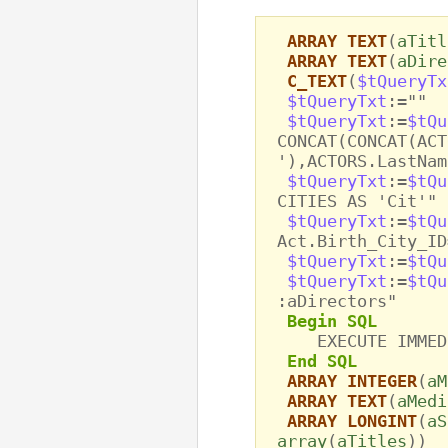
ARRAY TEXT
(
aTitl
ARRAY TEXT
(
aDire
C_TEXT
(
$tQueryTx
$tQueryTxt
:=""
$tQueryTxt
:=
$tQu
CONCAT(CONCAT(ACT
'),ACTORS.LastNam
$tQueryTxt
:=
$tQu
CITIES AS 'Cit'"
$tQueryTxt
:=
$tQu
Act.Birth_City_ID
$tQueryTxt
:=
$tQu
$tQueryTxt
:=
$tQu
:aDirectors"
Begin SQL
EXECUTE IMMEDIA
End SQL
ARRAY INTEGER
(
aM
ARRAY TEXT
(
aMedi
ARRAY LONGINT
(
aS
array
(
aTitles
))