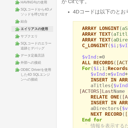
が Citです。
HAVING句の使用
SQLコードから4Dメ
4Dコードは以下のとお
ソッドを呼び出す
結合
ARRAY LONGINT
(
aS
エイリアスの使用
ARRAY TEXT
(
aTitl
サブクエリ
ARRAY TEXT
(
aDire
SQLコードのエラー
C_LONGINT
(
$i
;
$vI
追跡とデバッグ
データ定義言語
$vInd
:=0
ALL RECORDS
(
[ACT
外部への接続
For
(
$i
;1;
Records
ODBC Driverを使用
$vInd
:=
$vInd
+
した4D SQLエンジ
INSERT IN ARR
ンへの接続
aTitles{
$vInd
[ACTORS]Last
Name
RELATE ONE
(
[A
INSERT IN ARR
aDirectors{
$v
NEXT RECORD
(
[
End for
` 情報を表示する