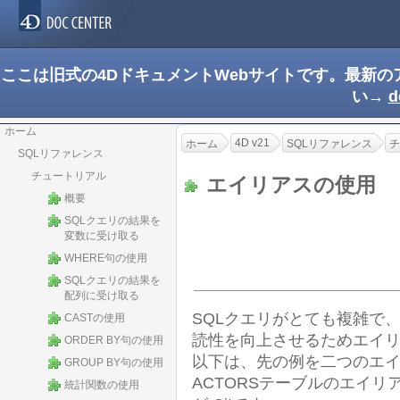
ここは旧式の4DドキュメントWebサイトです。最新
い→
d
ホーム
4D v21
ホーム
SQLリファレンス
チ
SQLリファレンス
チュートリアル
エイリアスの使用
概要
SQLクエリの結果を
変数に受け取る
WHERE句の使用
SQLクエリの結果を
配列に受け取る
SQLクエリがとても複雑で
CASTの使用
読性を向上させるためエイ
ORDER BY句の使用
以下は、先の例を二つのエ
GROUP BY句の使用
ACTORSテーブルのエイリア
統計関数の使用