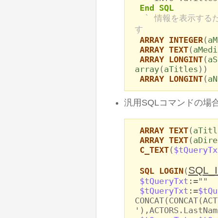
End SQL
` 情報を表示する
す
ARRAY INTEGER
(
aM
ARRAY TEXT
(
aMedi
ARRAY LONGINT
(
aS
array
(
aTitles
))
ARRAY LONGINT
(
aN
汎用SQLコマンドの場合
ARRAY TEXT
(
aTitl
ARRAY TEXT
(
aDire
C_TEXT
(
$tQueryTx
SQL_
SQL LOGIN
(
$tQueryTxt
:=""
$tQueryTxt
:=
$tQu
CONCAT(CONCAT(ACT
'),ACTORS.LastNam