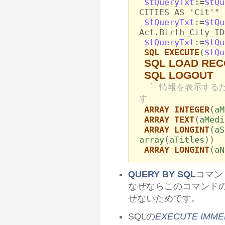
$tQueryTxt
:=
$tQu
CITIES AS 'Cit'"
$tQueryTxt
:=
$tQu
Act.Birth_City_ID
$tQueryTxt
:=
$tQu
SQL EXECUTE
(
$tQu
SQL LOAD RE
SQL LOGOUT
` 情報を表示する
す
ARRAY INTEGER
(
aM
ARRAY TEXT
(
aMedi
ARRAY LONGINT
(
aS
array
(
aTitles
))
ARRAY LONGINT
(
aN
QUERY BY SQL
コマン
なぜならこのコマンド
せないためです。
SQLの
EXECUTE IMME