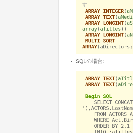
す
ARRAY INTEGER
(
aM
ARRAY TEXT
(
aMedi
ARRAY LONGINT
(
aS
array
(
aTitles
))
ARRAY LONGINT
(
aN
MULTI SORT
ARRAY
(aDirectors;
SQLの場合:
ARRAY TEXT
(
aTitl
ARRAY TEXT
(
aDire
Begin SQL
SELECT CONCAT(C
'),ACTORS.LastNam
FROM ACTORS AS 
WHERE Act.Birth
ORDER BY 2,1
INTO :aTitles,