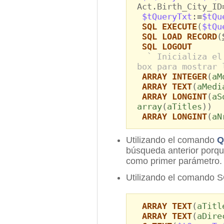
Act.Birth_City_ID
$tQueryTxt
:=
$tQu
SQL EXECUTE
(
$tQu
SQL LOAD RECORD
(
SQL LOGOUT
` Inicializa el
box para mostrar 
ARRAY INTEGER
(
aM
ARRAY TEXT
(
aMedi
ARRAY LONGINT
(
aS
array
(
aTitles
))
ARRAY LONGINT
(
aN
Utilizando el comando
Q
búsqueda anterior porqu
como primer parámetro.
Utilizando el comando 
ARRAY TEXT
(
aTitl
ARRAY TEXT
(
aDire