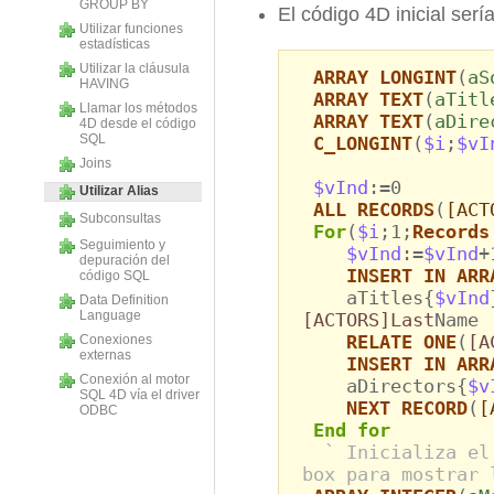
GROUP BY
El código 4D inicial sería
Utilizar funciones
estadísticas
Utilizar la cláusula
ARRAY LONGINT
(
aS
HAVING
ARRAY TEXT
(
aTitl
Llamar los métodos
ARRAY TEXT
(
aDire
4D desde el código
SQL
C_LONGINT
(
$i
;
$vI
Joins
$vInd
:=0
Utilizar Alias
ALL RECORDS
(
[ACT
Subconsultas
For
(
$i
;1;
Records
Seguimiento y
$vInd
:=
$vInd
+
depuración del
INSERT IN ARR
código SQL
aTitles{
$vInd
Data Definition
Language
[ACTORS]Last
Name
RELATE ONE
(
[A
Conexiones
externas
INSERT IN ARR
Conexión al motor
aDirectors{
$v
SQL 4D vía el driver
NEXT RECORD
(
[
ODBC
End for
` Inicializa el
box para mostrar 