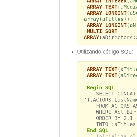
ARRAY INTEGER
(
aM
ARRAY TEXT
(
aMedi
ARRAY LONGINT
(
aS
array
(
aTitles
))
ARRAY LONGINT
(
aN
MULTI SORT
ARRAY
(aDirectors;
Utilizando código SQL:
ARRAY TEXT
(
aTitl
ARRAY TEXT
(
aDire
Begin SQL
SELECT CONCAT(C
'),ACTORS.LastNam
FROM ACTORS AS 
WHERE Act.Birth
ORDER BY 2,1
INTO :aTitles, 
End SQL
` Inicializa el