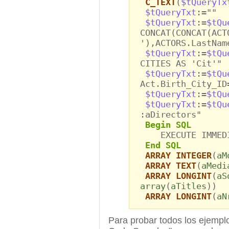
C_TEXT
(
$tQueryTx
$tQueryTxt
:=""
$tQueryTxt
:=
$tQu
CONCAT(CONCAT(ACT
'),ACTORS.LastNam
$tQueryTxt
:=
$tQu
CITIES AS 'Cit'"
$tQueryTxt
:=
$tQu
Act.Birth_City_ID
$tQueryTxt
:=
$tQu
$tQueryTxt
:=
$tQu
:aDirectors"
Begin SQL
EXECUTE IMMEDIA
End SQL
ARRAY INTEGER
(
aM
ARRAY TEXT
(
aMedi
ARRAY LONGINT
(
aS
array
(
aTitles
))
ARRAY LONGINT
(
aN
Para probar todos los ejempl