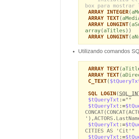
box para mostrar 
ARRAY INTEGER
(
aM
ARRAY TEXT
(
aMedi
ARRAY LONGINT
(
aS
array
(
aTitles
))
ARRAY LONGINT
(
aN
Utilizando comandos SQ
ARRAY TEXT
(
aTitl
ARRAY TEXT
(
aDire
C_TEXT
(
$tQueryTx
SQL LOGIN
(
SQL_IN
$tQueryTxt
:=""
$tQueryTxt
:=
$tQu
CONCAT(CONCAT(ACT
'),ACTORS.LastNam
$tQueryTxt
:=
$tQu
CITIES AS 'Cit'"
$tQueryTxt
:=
$tQu