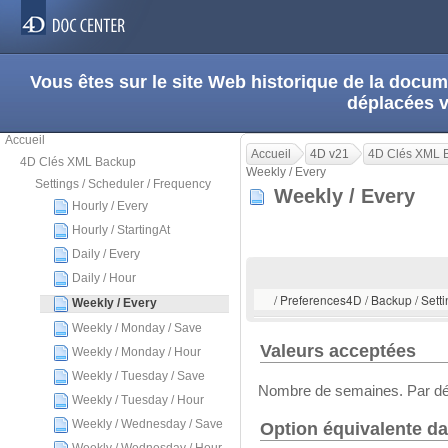
Vous êtes sur le site Web historique de la doc
déplacées 
Accueil
Accueil
4D v21
4D Clés XML 
4D Clés XML Backup
Weekly / Every
Settings / Scheduler / Frequency
Weekly / Every
Hourly / Every
Hourly / StartingAt
Daily / Every
Daily / Hour
/ Preferences4D / Backup / Setti
Weekly / Every
Weekly / Monday / Save
Valeurs acceptées
Weekly / Monday / Hour
Weekly / Tuesday / Save
Nombre de semaines. Par déf
Weekly / Tuesday / Hour
Weekly / Wednesday / Save
Option équivalente da