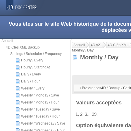
Vous êtes sur le site Web historique de la doc
déplacées 
Accueil
Accueil
4D v21
4D Clés XML 
4D Clés XML Backup
Monthly / Day
Settings / Scheduler / Frequency
Monthly / Day
Hourly / Every
Hourly / StartingAt
Daily / Every
Daily / Hour
/ Preferences4D / Backup / Setti
Weekly / Every
Weekly / Monday / Save
Valeurs acceptées
Weekly / Monday / Hour
Weekly / Tuesday / Save
1, 2, 3... 29.
Weekly / Tuesday / Hour
Weekly / Wednesday / Save
Option équivalente da
Weekly / Wednesday / Hour