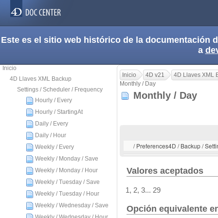
Este es el sitio web histórico de la documentación
a
de
Inicio
Inicio
4D v21
4D Llaves XML 
4D Llaves XML Backup
Monthly / Day
Settings / Scheduler / Frequency
Monthly / Day
Hourly / Every
Hourly / StartingAt
Daily / Every
Daily / Hour
/ Preferences4D / Backup / Setti
Weekly / Every
Weekly / Monday / Save
Valores aceptados
Weekly / Monday / Hour
Weekly / Tuesday / Save
1, 2, 3... 29
Weekly / Tuesday / Hour
Weekly / Wednesday / Save
Opción equivalente en
Weekly / Wednesday / Hour