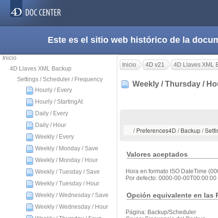
Este es el sitio web histórico de la do
Inicio
Inicio
4D v21
4D Llaves XML 
4D Llaves XML Backup
Settings / Scheduler / Frequency
Weekly / Thursday / H
Hourly / Every
Hourly / StartingAt
Daily / Every
Daily / Hour
/ Preferences4D / Backup / Sett
Weekly / Every
Weekly / Monday / Save
Valores aceptados
Weekly / Monday / Hour
Hora en formato ISO DateTime (0
Weekly / Tuesday / Save
Por defecto: 0000-00-00T00:00:00
Weekly / Tuesday / Hour
Opción equivalente en las 
Weekly / Wednesday / Save
Weekly / Wednesday / Hour
Página: Backup/Scheduler