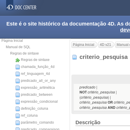
Este é o site histórico da documentação 4D. As
dev
Página Inicial
Página Inicial
4D v21
Manual 
Manual de SQL
Regras de sintaxe
criterio_pesquis
Regras de sintaxe
chamada_função_4d
ref_linguagem_4d
predicado_all_or_any
|
predicado
expressão_aritmética
|
NOT
critério_pesquisa
predicado_between
(
) |
critério_pesquisa
expressão_condicional
critério_pesquisa
OR
critério_p
critério_pesquisa
AND
critério
definição_coluna
ref_coluna
Descrição
parâmetro_comando
predicado_comparaison