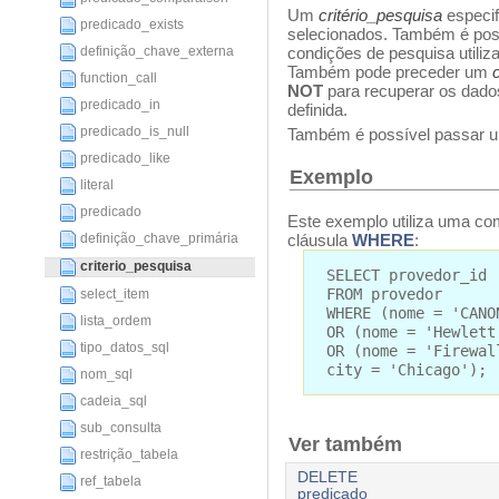
Um
critério_pesquisa
especif
predicado_exists
selecionados. Também é pos
definição_chave_externa
condições de pesquisa utili
Também pode preceder um
function_call
NOT
para recuperar os dad
predicado_in
definida.
predicado_is_null
Também é possível passar
predicado_like
Exemplo
literal
predicado
Este exemplo utiliza uma com
cláusula
WHERE
:
definição_chave_primária
criterio_pesquisa
SELECT provedor_id
FROM provedor
select_item
WHERE (nome = 'CANO
lista_ordem
OR (nome = 'Hewlett
tipo_datos_sql
OR (nome = 'Firewal
city = 'Chicago');
nom_sql
cadeia_sql
sub_consulta
Ver também
restrição_tabela
DELETE
ref_tabela
predicado