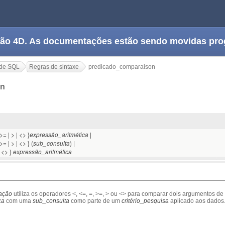
tação 4D. As documentações estão sendo movidas pr
de SQL
Regras de sintaxe
predicado_comparaison
on
 >= | > | <> }
|
expressão_aritmética
>= | > | <> } (
) |
sub_consulta
| <> }
expressão_aritmética
ação
utiliza os operadores <, <=, =, >=, > ou <> para comparar dois argumentos de
ca
com uma
sub_consulta
como parte de um
critério_pesquisa
aplicado aos dados