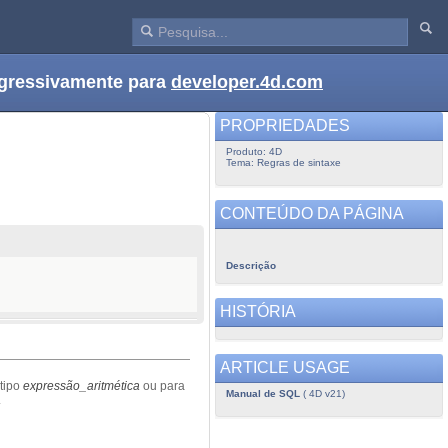
ogressivamente para
developer.4d.com
PROPRIEDADES
Produto: 4D
Tema: Regras de sintaxe
CONTEÚDO DA PÁGINA
Descrição
HISTÓRIA
ARTICLE USAGE
 tipo
expressão_aritmética
ou para
Manual de SQL
( 4D v21)
.