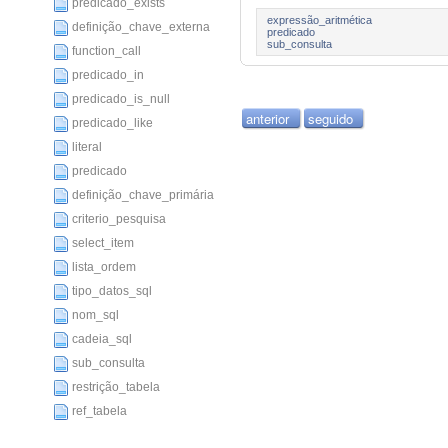
predicado_exists
expressão_aritmética
definição_chave_externa
predicado
sub_consulta
function_call
predicado_in
predicado_is_null
anterior
seguido
predicado_like
literal
predicado
definição_chave_primária
criterio_pesquisa
select_item
lista_ordem
tipo_datos_sql
nom_sql
cadeia_sql
sub_consulta
restrição_tabela
ref_tabela