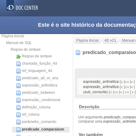
Este é o site histórico da documen
Página Inicial
Página Inicial
4D v21
Manual 
Manual de SQL
Regras de sintaxe
predicado_comparais
Regras de sintaxe
chamada_função_4d
ref_linguagem_4d
predicado_all_or_any
{< |<= |= |
expressão_aritmética
expressão_aritmética
{< |<= |= | 
expressão_aritmética
(
) {< |<= |= | >= | > 
sub_consulta
predicado_between
expressão_condicional
Descrição
definição_coluna
ref_coluna
Um argumento
predicado_compar
comparar uma
expressão_aritméti
parâmetro_comando
predicado_comparaison
Ver também