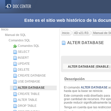
Este es el sitio web histórico de la do
Inicio
Inicio
4D v21 R3
Manual de S
Manual de SQL
Comandos SQL
ALTER DATABASE
Comandos SQL
SELECT
INSERT
UPDATE
{
|
ALTER DATABASE
ENABLE
DELETE
CREATE DATABASE
Descripción
USE DATABASE
El comando
ALTER DATABASE
ac
ALTER DATABASE
hasta que la base se reinicie.
CREATE TABLE
Este comando está diseñado para p
gran cantidad de recursos. Por eje
ALTER TABLE
puede reducir significativamente la
DROP TABLE
Tenga en cuenta que las restriccion