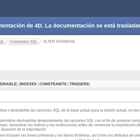
cumentación de 4D. La documentación se está trasla
QL
Comandos SQL
ALTER DATABASE
} {
|
}
DISABLE
INDEXES
CONSTRAINTS | TRIGGERS
tiva o deshabilita las opciones SQL de la base actual para la sesión actual. es dec
ermitirle deshabilitar temporalmente las opciones SQL con el fin de acelerar ci
mplo, desactivar los índices y las restricciones antes de comenzar la importación 
 duración de la importación.
es incluyen las llaves primarias y las llaves foráneas, así como los atributos de un