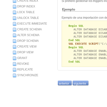
CREATE INDEX
Si prefiere gestionar los triggers i
DROP INDEX
Ejemplo
LOCK TABLE
Ejemplo de una importación con de
UNLOCK TABLE
EXECUTE IMMEDIATE
Begin SQL
CREATE SCHEMA
ALTER DATABASE DISABL
ALTER DATABASE DISABL
ALTER SCHEMA
ALTER DATABASE DISABL
End SQL
DROP SCHEMA
SQL EXECUTE SCRIPT
("C:\
CREATE VIEW
Begin SQL
ALTER DATABASE ENABLE
DROP VIEW
ALTER DATABASE ENABLE
GRANT
ALTER DATABASE ENABLE
End SQL
REVOKE
REPLICATE
SYNCHRONIZE
anterior
siguiente