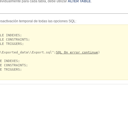
ndividualmente para cada tabla, debe utilizar
ALTER TABLE
.
sactivación temporal de todas las opciones SQL:
E INDEXES;
E CONSTRAINTS;
E TRIGGERS;
\Exported_data\\Export.sql";
SQL On error continue
)
 INDEXES;
 CONSTRAINTS;
 TRIGGERS;