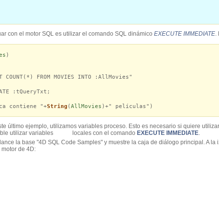
tuar con el motor SQL es utilizar el comando SQL dinámico
EXECUTE IMMEDIATE
.
es
)
T COUNT(*) FROM MOVIES INTO :AllMovies"
E :tQueryTxt;
ca contiene "+
String
(
AllMovies
)+" películas")
te último ejemplo, utilizamos variables proceso. Esto es necesario si quiere utili
posible utilizar variables locales con el comando
EXECUTE IMMEDIATE
.
lance la base "4D SQL Code Samples" y muestre la caja de diálogo principal. A la 
l motor de 4D: