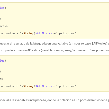
ies
)
)
es>>
ca contiene "+
String
(
$AllMovies
)+" películas")
perar el resultado de la búsqueda en una variable (en nuestro caso $AllMovies) q
odo tipo de expresión 4D valida (variable, campo, array, “expresión…”) es poner dos
ies
)
)
es
ca contiene "+
String
(
$AllMovies
)+" películas")
pecial a las variables interproceso, donde la notación es un poco diferente: debe 