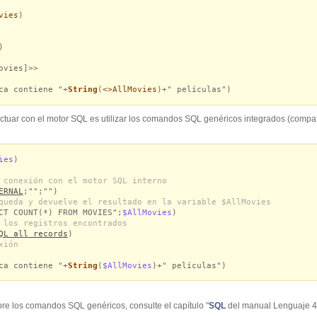
vies
)
)
vies]>>
ca contiene "+
String
(
<>AllMovies
)+" películas")
ctuar con el motor SQL es utilizar los comandos SQL genéricos integrados (comp
ies
)
 conexión con el motor SQL interno
ERNAL
;"";"")
queda y devuelve el resultado en la variable $AllMovies
CT COUNT(*) FROM MOVIES";
$AllMovies
)
 los registros encontrados
QL all records
)
xión
ca contiene "+
String
(
$AllMovies
)+" películas")
re los comandos SQL genéricos, consulte el capítulo "
SQL
del manual Lenguaje 4