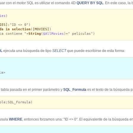
tuar con el motor SQL es utilizar el comando 4D
QUERY BY SQL
. En este caso, la
ies
)
IES]
;"ID <> 0")
ds in selection
(
[MOVIES]
)
ca contiene "+
String
(
$AllMovies
)+" películas")
QL
ejecuta una búsqueda de tipo
SELECT
que puede escribirse de esta forma:
la>
 tabla pasada en el primer parámetro y
SQL_Formula
es el texto de la búsqueda
ble;SQL_Formula)
áusula
WHERE
, entonces forzamos una: "ID <> 0". El equivalente de la búsqueda e