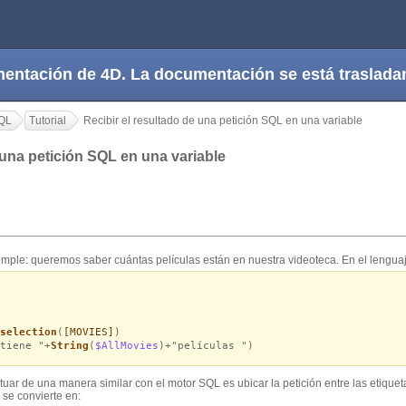
cumentación de 4D. La documentación se está trasla
QL
Tutorial
Recibir el resultado de una petición SQL en una variable
 una petición SQL en una variable
e: queremos saber cuántas películas están en nuestra videoteca. En el lenguaje
selection
(
[MOVIES]
)
tiene "+
String
(
$AllMovies
)+"películas ")
tuar de una manera similar con el motor SQL es ubicar la petición entre las etique
 se convierte en: