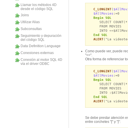
Llamar los métodos 4D
desde el código SQL
C_LONGINT
(
$AllMov
$AllMovies
:=0
Joins
Begin SQL
Utilizar Alias
SELECT COUNT(*
FROM MOVIES
Subconsultas
INTO <<$AllMovi
End SQL
Seguimiento y depuración
ALERT
("La videote
del código SQL
Data Definition Language
Como puede ver, puede recu
Conexiones externas
">>".
Otra forma de referenciar t
Conexión al motor SQL 4D
vía el driver ODBC
C_LONGINT
(
$AllMov
$AllMovies
:=0
Begin SQL
SELECT COUNT(*
FROM MOVIES
INTO :$AllMovi
End SQL
ALERT
("La videote
Se debe prestar atención es
entre corchetes "[" y "]":