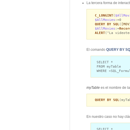
La tercera forma de interac
C_LONGINT
(
$AllMov
$AllMovies
:=0
QUERY BY SQL
(
[MOV
$AllMovies
:=
Recor
ALERT
("La videote
El comando
QUERY BY S
SELECT *
FROM myTable
WHERE <SQL_Formu
myTable
es el nombre de la
QUERY BY SQL
(myTa
En nuestro caso no hay cl
SELECT *