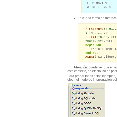
FROM MOVIES
WHERE ID <> 0
La cuarta forma de interac
C_LONGINT
(
AllMovi
AllMovies
:=0
C_TEXT
(
tQueryTxt
)
tQueryTxt
:="SELEC
Begin SQL
EXECUTE IMMEDIAT
End SQL
ALERT
("La videote
Atención
: puede ver que en es
este contexto, en efecto, no es 
Para probar todos estos ejemplos, 
elegir el modo de interrogación de