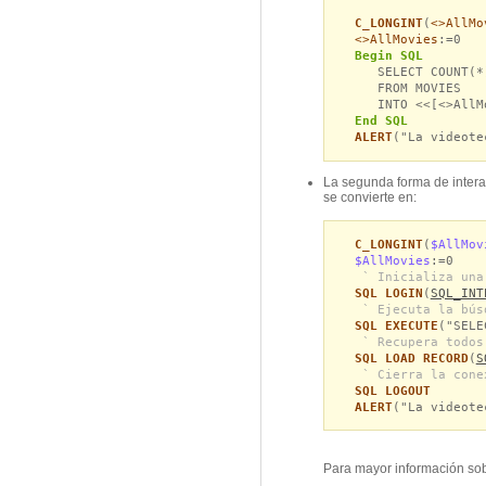
C_LONGINT
(
<>AllMo
<>AllMovies
:=0
Begin SQL
SELECT COUNT(*
FROM MOVIES
INTO <<[<>AllMo
End SQL
ALERT
("La videote
La segunda forma de intera
se convierte en:
C_LONGINT
(
$AllMov
$AllMovies
:=0
` Inicializa una
SQL LOGIN
(
SQL_INT
` Ejecuta la bús
SQL EXECUTE
("SELE
` Recupera todos
SQL LOAD RECORD
(
S
` Cierra la cone
SQL LOGOUT
ALERT
("La videote
Para mayor información sob