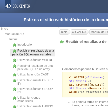
Este es el sitio web histórico de la do
Inicio
Inicio
4D v21 R3
Manual de S
Manual de SQL
Tutorial
Recibir el resultado de
Introducción
Recibir el resultado de una
petición SQL en una variable
Utilizar la cláusula WHERE
Recibir el resultado de una
petición SQL en un array
Comencemos por una búsqueda simpl
Utilizar la función CAST
C_LONGINT
(
$AllMovies
)
Utilizar la cláusula ORDER
$AllMovies
:=0
BY
ALL RECORDS
(
[MOVIES]
)
$AllMovies
:=
Records in 
Utilizar la cláusula GROUP
ALERT
("La videoteca con
BY
Utilizar funciones
estadísticas
La primera forma de interac
forma, la búsqueda anterior
Utilizar la cláusula HAVING