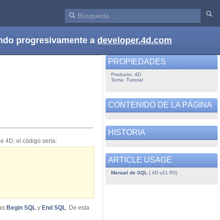
dando progresivamente a
developer.4d.com
PROPIEDADES
Producto: 4D
Tema: Tutorial
CONTENIDO DE LA PÁGINA
HISTORIA
 4D, el código sería:
ARTICLE USAGE
Manual de SQL
( 4D v21 R3)
tas
Begin SQL
y
End SQL
. De esta