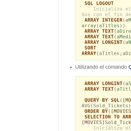
SQL LOGOUT
` Inicializa e
box con el fin d
ARRAY INTEGER
(
a
array
(
aTitles
))
ARRAY TEXT
(
aDir
ARRAY TEXT
(
aMed
ARRAY LONGINT
(
a
SORT
ARRAY
(aTitles;aD
Utilizando el comando
ARRAY LONGINT
(
a
ARRAY TEXT
(
aTit
QUERY BY SQL
(
[M
AVG(Sold_Tickets
ORDER BY
(
[MOVIE
SELECTION TO AR
[MOVIES]Sold_Tic
` Inicializa e