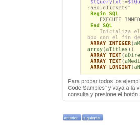
$tQueryTxt
:=
$tQ
:aSoldTickets"
Begin SQL
EXECUTE IMMEDI
End SQL
` Inicializa e
box con el fin d
ARRAY INTEGER
(
a
array
(
aTitles
))
ARRAY TEXT
(
aDir
ARRAY TEXT
(
aMed
ARRAY LONGINT
(
a
Para probar todos los ejempl
Code Samples" y vaya a la ve
consulta y presione el botón
anterior
siguiente