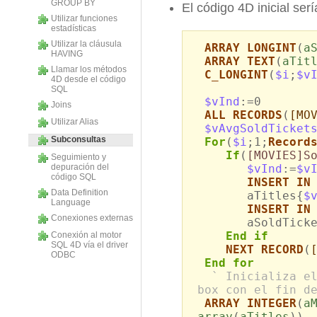
GROUP BY
El código 4D inicial serí
Utilizar funciones
estadísticas
Utilizar la cláusula
ARRAY LONGINT
(
a
HAVING
ARRAY TEXT
(
aTit
Llamar los métodos
C_LONGINT
(
$i
;
$v
4D desde el código
SQL
$vInd
:=0
Joins
ALL RECORDS
(
[MO
Utilizar Alias
$vAvgSoldTicket
Subconsultas
For
(
$i
;1;
Record
If
(
[MOVIES]S
Seguimiento y
depuración del
$vInd
:=
$v
código SQL
INSERT IN
Data Definition
aTitles{
$
Language
INSERT IN
Conexiones externas
aSoldTicket
End if
Conexión al motor
SQL 4D vía el driver
NEXT RECORD
(
ODBC
End for
` Inicializa e
box con el fin d
ARRAY INTEGER
(
a
array
(
aTitles
))