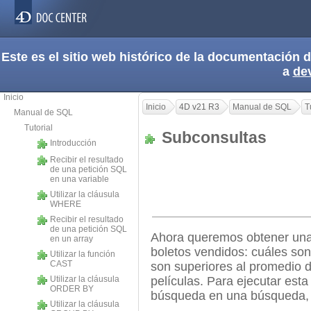
Este es el sitio web histórico de la documentación
a
de
Inicio
Inicio
4D v21 R3
Manual de SQL
T
Manual de SQL
Tutorial
Subconsultas
Introducción
Recibir el resultado
de una petición SQL
en una variable
Utilizar la cláusula
WHERE
Recibir el resultado
de una petición SQL
Ahora queremos obtener una 
en un array
boletos vendidos: cuáles son
Utilizar la función
CAST
son superiores al promedio d
Utilizar la cláusula
películas. Para ejecutar est
ORDER BY
búsqueda en una búsqueda, e
Utilizar la cláusula