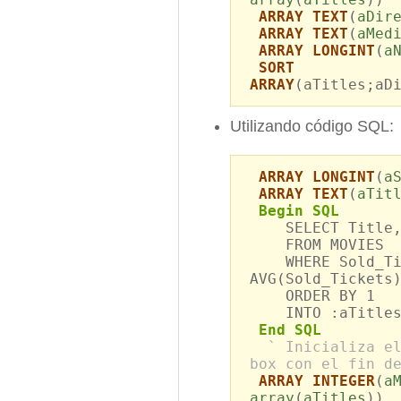
ARRAY TEXT
(
aDir
ARRAY TEXT
(
aMed
ARRAY LONGINT
(
a
SORT
ARRAY
(aTitles;aD
Utilizando código SQL:
ARRAY LONGINT
(
a
ARRAY TEXT
(
aTit
Begin SQL
SELECT Title, 
FROM MOVIES
WHERE Sold_Tic
AVG(Sold_Tickets
ORDER BY 1
INTO :aTitles,
End SQL
` Inicializa e
box con el fin d
ARRAY INTEGER
(
a
array
(
aTitles
))