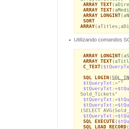
ARRAY TEXT
(
aDir
ARRAY TEXT
(
aMed
ARRAY LONGINT
(
a
SORT
ARRAY
(aTitles;aD
Utilizando comandos SQ
ARRAY LONGINT
(
a
ARRAY TEXT
(
aTit
C_TEXT
(
$tQueryT
SQL LOGIN
(
SQL_I
$tQueryTxt
:=""
$tQueryTxt
:=
$tQ
Sold_Tickets"
$tQueryTxt
:=
$tQ
$tQueryTxt
:=
$tQ
(SELECT AVG(Sold
$tQueryTxt
:=
$tQ
SQL EXECUTE
(
$tQ
SQL LOAD RECORD