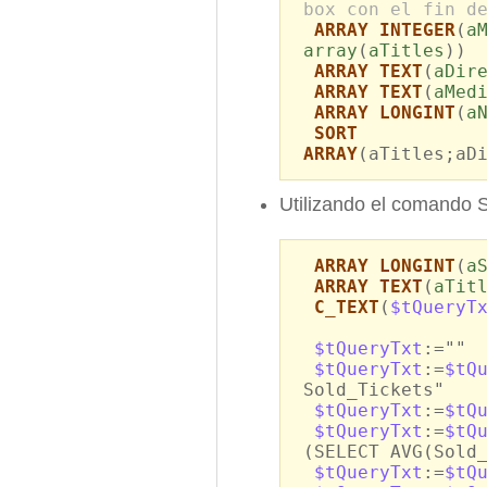
box con el fin d
ARRAY INTEGER
(
a
array
(
aTitles
))
ARRAY TEXT
(
aDir
ARRAY TEXT
(
aMed
ARRAY LONGINT
(
a
SORT
ARRAY
(aTitles;aD
Utilizando el comando
ARRAY LONGINT
(
a
ARRAY TEXT
(
aTit
C_TEXT
(
$tQueryT
$tQueryTxt
:=""
$tQueryTxt
:=
$tQ
Sold_Tickets"
$tQueryTxt
:=
$tQ
$tQueryTxt
:=
$tQ
(SELECT AVG(Sold
$tQueryTxt
:=
$tQ