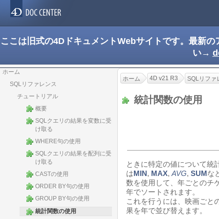
ここは旧式の4DドキュメントWebサイトです。最新
い→
d
ホーム
4D v21 R3
ホーム
SQLリファ
SQLリファレンス
チュートリアル
統計関数の使用
概要
SQLクエリの結果を変数に受
け取る
WHERE句の使用
SQLクエリの結果を配列に受
け取る
ときに特定の値について統計
は
MIN
,
MAX
,
AVG
,
SUM
な
CASTの使用
数を使用して、年ごとのチ
ORDER BY句の使用
年でソートされます。
GROUP BY句の使用
これを行うには、映画ごと
果を年で並び替えます。
統計関数の使用