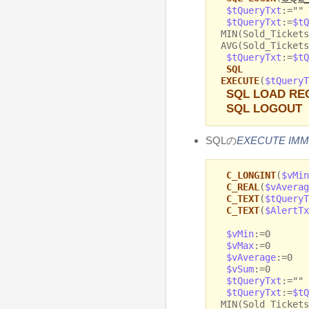
$tQueryTxt
:=""
$tQueryTxt
:=
$tQ
MIN(Sold_Tickets
AVG(Sold_Tickets
$tQueryTxt
:=
$tQ
SQL
EXECUTE
(
$tQueryT
SQL LOAD RE
SQL LOGOUT
SQLの
EXECUTE IMM
C_LONGINT
(
$vMin
C_REAL
(
$vAverag
C_TEXT
(
$tQueryT
C_TEXT
(
$AlertTx
$vMin
:=0
$vMax
:=0
$vAverage
:=0
$vSum
:=0
$tQueryTxt
:=""
$tQueryTxt
:=
$tQ
MIN(Sold_Tickets