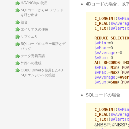
HAVING句の使用
4Dコードの場合、以
SQLコードから4Dメソッド
を呼び出す
C_LONGINT
(
$vMin
結合
C_REAL
(
$vAverag
C_TEXT
(
$AlertTx
エイリアスの使用
サブクエリ
REDUCE SELECTIO
$vMin
:=0
SQLコードのエラー追跡とデ
$vMax
:=0
バッグ
$vAverage
:=0
データ定義言語
$vSum
:=0
ALL RECORDS
(
[MO
外部への接続
$vMin
:=
Min
(
[MOV
ODBC Driverを使用した4D
$vMax
:=
Max
(
[MOV
SQLエンジンへの接続
$vAverage
:=
Aver
$vSum
:=
Sum
(
[MOV
SQLコードの場合:
C_LONGINT
(
$vMin
C_REAL
(
$vAverag
C_TEXT
(
$AlertTx
NBSP
NBSP
&
;&