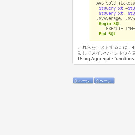
AVG(Sold_Tickets
$tQueryTxt
:=
$tQ
$tQueryTxt
:=
$tQ
:$vAverage, :$vS
Begin SQL
EXECUTE IMMEDI
End SQL
これらをテストするには、
4
動してメインウィンドウを
Using Aggregate functions
前ページ
次ページ