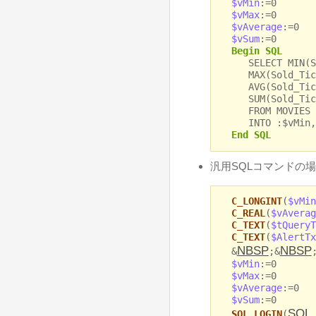
$vMin
:=0
$vMax
:=0
$vAverage
:=0
$vSum
:=0
Begin SQL
SELECT MIN(So
MAX(Sold_Tick
AVG(Sold_Tick
SUM(Sold_Tic
FROM MOVIES
INTO :$vMin, :
End SQL
汎用SQLコマンドの場
C_LONGINT
(
$vMin
C_REAL
(
$vAverag
C_TEXT
(
$tQueryT
C_TEXT
(
$AlertTx
NBSP
NBSP
&
;&
$vMin
:=0
$vMax
:=0
$vAverage
:=0
$vSum
:=0
SQL
SQL LOGIN
(