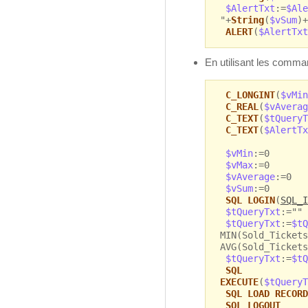
$AlertTxt
:=
$Ale
"+
String
(
$vSum
)+
ALERT
(
$AlertTxt
En utilisant les comm
C_LONGINT
(
$vMin
C_REAL
(
$vAverag
C_TEXT
(
$tQueryT
C_TEXT
(
$AlertTx
$vMin
:=0
$vMax
:=0
$vAverage
:=0
$vSum
:=0
SQL LOGIN
(
SQL_I
$tQueryTxt
:=""
$tQueryTxt
:=
$tQ
MIN(Sold_Tickets
AVG(Sold_Tickets
$tQueryTxt
:=
$tQ
SQL
EXECUTE
(
$tQueryT
SQL LOAD RECORD
SQL LOGOUT