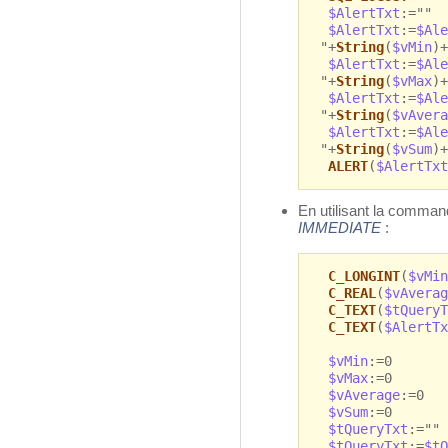
$AlertTxt
:=""
$AlertTxt
:=
$Ale
"+
String
(
$vMin
)+
$AlertTxt
:=
$Ale
"+
String
(
$vMax
)+
$AlertTxt
:=
$Ale
"+
String
(
$vAvera
$AlertTxt
:=
$Ale
"+
String
(
$vSum
)+
ALERT
(
$AlertTxt
En utilisant la comm
IMMEDIATE
:
C_LONGINT
(
$vMin
C_REAL
(
$vAverag
C_TEXT
(
$tQueryT
C_TEXT
(
$AlertTx
$vMin
:=0
$vMax
:=0
$vAverage
:=0
$vSum
:=0
$tQueryTxt
:=""
$tQueryTxt
:=
$tQ