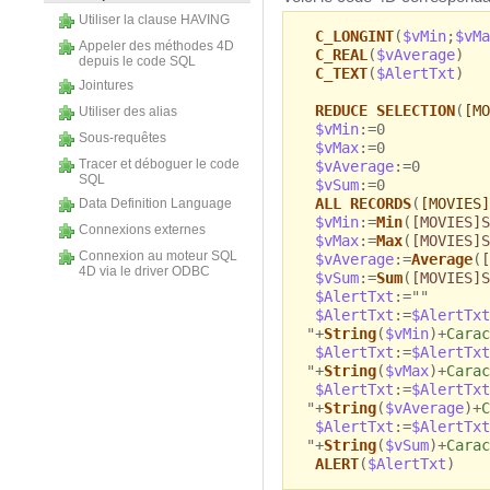
Utiliser la clause HAVING
C_LONGINT
(
$vMin
;
$vMa
Appeler des méthodes 4D
C_REAL
(
$vAverage
)
depuis le code SQL
C_TEXT
(
$AlertTxt
)
Jointures
REDUCE SELECTION
(
[MO
Utiliser des alias
$vMin
:=0
Sous-requêtes
$vMax
:=0
Tracer et déboguer le code
$vAverage
:=0
SQL
$vSum
:=0
ALL RECORDS
(
[MOVIES]
Data Definition Language
$vMin
:=
Min
(
[MOVIES]S
Connexions externes
$vMax
:=
Max
(
[MOVIES]S
Connexion au moteur SQL
$vAverage
:=
Average
(
[
4D via le driver ODBC
$vSum
:=
Sum
(
[MOVIES]S
$AlertTxt
:=""
$AlertTxt
:=
$AlertTxt
"+
String
(
$vMin
)+
Carac
$AlertTxt
:=
$AlertTxt
"+
String
(
$vMax
)+
Carac
$AlertTxt
:=
$AlertTxt
"+
String
(
$vAverage
)+
C
$AlertTxt
:=
$AlertTxt
"+
String
(
$vSum
)+
Carac
ALERT
(
$AlertTxt
)