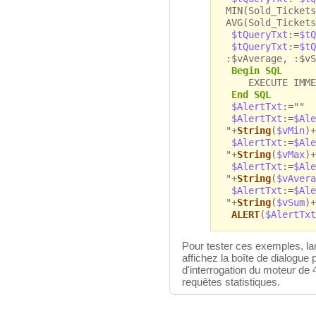
MIN(Sold_Tickets
AVG(Sold_Tickets
$tQueryTxt
:=
$tQ
$tQueryTxt
:=
$tQ
:$vAverage, :$vS
Begin SQL
EXECUTE IMMEDI
End SQL
$AlertTxt
:=""
$AlertTxt
:=
$Ale
"+
String
(
$vMin
)+
$AlertTxt
:=
$Ale
"+
String
(
$vMax
)+
$AlertTxt
:=
$Ale
"+
String
(
$vAvera
$AlertTxt
:=
$Ale
"+
String
(
$vSum
)+
ALERT
(
$AlertTxt
Pour tester ces exemples, l
affichez la boîte de dialogue
d'interrogation du moteur de 4
requêtes statistiques.