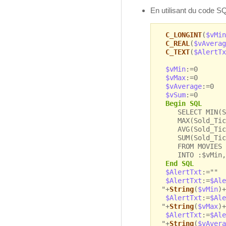
En utilisant du code SQ
C_LONGINT
(
$vMin
C_REAL
(
$vAverag
C_TEXT
(
$AlertTx
$vMin
:=0
$vMax
:=0
$vAverage
:=0
$vSum
:=0
Begin SQL
SELECT MIN(So
MAX(Sold_Tick
AVG(Sold_Tick
SUM(Sold_Tic
FROM MOVIES
INTO :$vMin, :
End SQL
$AlertTxt
:=""
$AlertTxt
:=
$Ale
"+
String
(
$vMin
)+
$AlertTxt
:=
$Ale
"+
String
(
$vMax
)+
$AlertTxt
:=
$Ale
"+
String
(
$vAvera