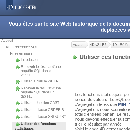
Vous êtes sur le site Web historique de la doc
déplacées 
Accueil
Accueil
4D v21 R3
4D - Réfé
4D - Référence SQL
Prise en main
Utiliser des fonct
Introduction
Recevoir le résultat d'une
requête SQL dans une
variable
Utiliser la clause WHERE
Recevoir le résultat d'une
requête SQL dans un
Les fonctions statistiques pe
tableau
séries de valeurs. Le SQL co
Utiliser la fonction CAST
d'agrégation telles que
MIN
,
d'agrégation, nous souhaitons
Utiliser la clause ORDER BY
total d'entrées par an. Le rés
Utiliser la clause GROUP BY
nous devons effectuer la so
trier le résultat par année.
Utiliser des fonctions
statistiques
Voici le code 4D correspondan