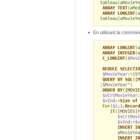
tableau
(
aMovieYe
ARRAY TEXT
(
aMed
ARRAY LONGINT
(
a
tableau
(
aMovieYe
En utilisant la comma
ARRAY LONGINT
(
a
ARRAY INTEGER
(
a
C_LONGINT
(
$Movi
REDUCE SELECTIO
$MovieYear
:=197
QUERY BY SQL
(
[M
:$MovieYear")
ORDER BY
(
[MOVIE
$vCrtMovieYear
:
$vInd
:=
Size of 
For
(
$i
;1;
Record
If
(
[MOVIES]Y
$vCrtMovi
$vInd
:=
$v
INSERT IN
aMovieYea
INSERT IN