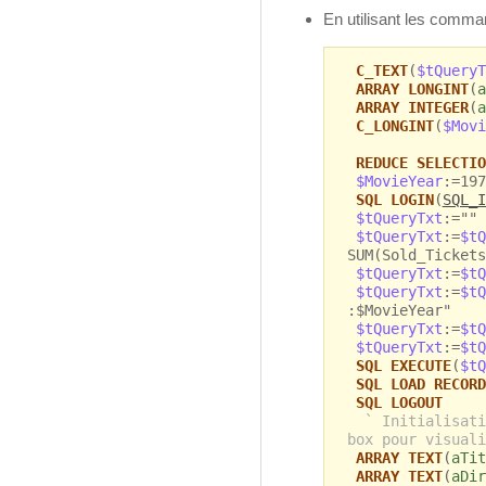
En utilisant les comm
C_TEXT
(
$tQueryT
ARRAY LONGINT
(
a
ARRAY INTEGER
(
a
C_LONGINT
(
$Movi
REDUCE SELECTIO
$MovieYear
:=197
SQL LOGIN
(
SQL_I
$tQueryTxt
:=""
$tQueryTxt
:=
$tQ
SUM(Sold_Tickets
$tQueryTxt
:=
$tQ
$tQueryTxt
:=
$tQ
:$MovieYear"
$tQueryTxt
:=
$tQ
$tQueryTxt
:=
$tQ
SQL EXECUTE
(
$tQ
SQL LOAD RECORD
SQL LOGOUT
` Initialisati
box pour visuali
ARRAY TEXT
(
aTit
ARRAY TEXT
(
aDir