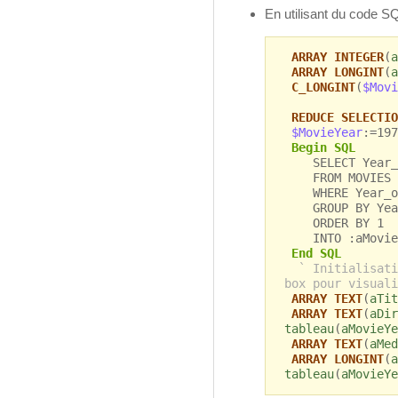
En utilisant du code SQ
ARRAY INTEGER
(
a
ARRAY LONGINT
(
a
C_LONGINT
(
$Movi
REDUCE SELECTIO
$MovieYear
:=197
Begin SQL
SELECT Year_of
FROM MOVIES
WHERE Year_of_
GROUP BY Year
ORDER BY 1
INTO :aMovieY
End SQL
` Initialisati
box pour visuali
ARRAY TEXT
(
aTit
ARRAY TEXT
(
aDir
tableau
(
aMovieYe
ARRAY TEXT
(
aMed
ARRAY LONGINT
(
a
tableau
(
aMovieYe