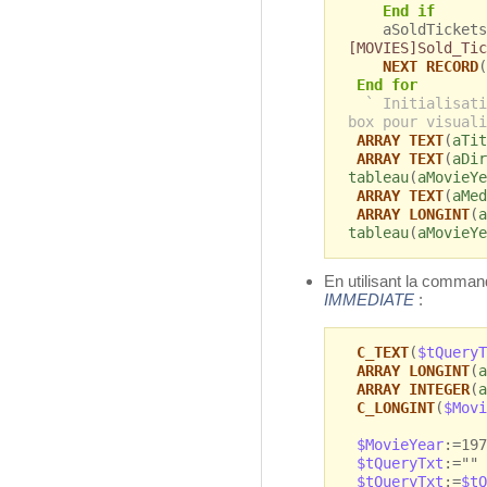
End if
aSoldTickets
[MOVIES]Sold_Tic
NEXT RECORD
(
End for
` Initialisati
box pour visuali
ARRAY TEXT
(
aTit
ARRAY TEXT
(
aDir
tableau
(
aMovieYe
ARRAY TEXT
(
aMed
ARRAY LONGINT
(
a
tableau
(
aMovieYe
En utilisant la comm
IMMEDIATE
:
C_TEXT
(
$tQueryT
ARRAY LONGINT
(
a
ARRAY INTEGER
(
a
C_LONGINT
(
$Movi
$MovieYear
:=197
$tQueryTxt
:=""
$tQueryTxt
:=
$tQ