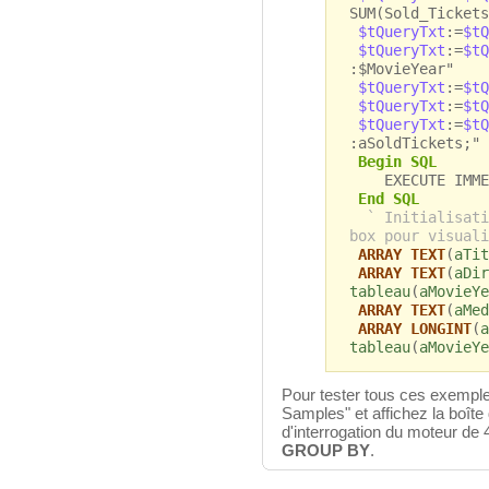
SUM(Sold_Tickets
$tQueryTxt
:=
$tQ
$tQueryTxt
:=
$tQ
:$MovieYear"
$tQueryTxt
:=
$tQ
$tQueryTxt
:=
$tQ
$tQueryTxt
:=
$tQ
:aSoldTickets;"
Begin SQL
EXECUTE IMMEDI
End SQL
` Initialisati
box pour visuali
ARRAY TEXT
(
aTit
ARRAY TEXT
(
aDir
tableau
(
aMovieYe
ARRAY TEXT
(
aMed
ARRAY LONGINT
(
a
tableau
(
aMovieYe
Pour tester tous ces exempl
Samples" et affichez la boîte
d'interrogation du moteur de 
GROUP BY
.