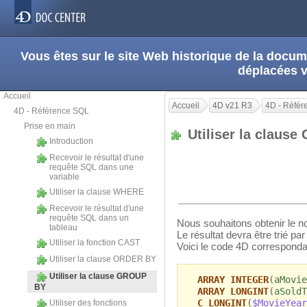
Vous êtes sur le site Web historique de la doc
déplacées 
Accueil
Accueil
4D v21 R3
4D - Réfé
4D - Référence SQL
Prise en main
Utiliser la clau
Introduction
Recevoir le résultat d'une
requête SQL dans une
variable
Utiliser la clause WHERE
Recevoir le résultat d'une
requête SQL dans un
Nous souhaitons obtenir le n
tableau
Le résultat devra être trié pa
Utiliser la fonction CAST
Voici le code 4D correspondan
Utiliser la clause ORDER BY
Utiliser la clause GROUP
ARRAY INTEGER
(
aMovie
BY
ARRAY LONGINT
(
aSoldT
C_LONGINT
(
$MovieYear
Utiliser des fonctions