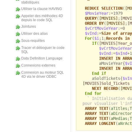
statistiques
REDUCE SELECTION
(
[MO
Utiliser la clause HAVING
$MovieYear
:=1979
Appeler des méthodes 4D
QUERY
(
[MOVIES]
;
[MOVI
depuis le code SQL
ORDER BY
(
[MOVIES]
;
[M
Jointures
$vCrtMovieYear
:=0
$vInd
:=
Size of array
Utiliser des alias
For
(
$i
;1;
Records in 
Sous-requêtes
If
(
[MOVIES]Year_o
Tracer et déboguer le code
$vCrtMovieYear
SQL
$vInd
:=
$vInd
+1
INSERT IN ARRA
Data Definition Language
aMovieYear{
$vI
Connexions externes
INSERT IN ARRA
Connexion au moteur SQL
End if
4D via le driver ODBC
aSoldTickets{
$vIn
[MOVIES]Sold_Tickets
NEXT RECORD
(
[MOVI
End for
` Initialisation du
pour visualiser l'inf
ARRAY TEXT
(
aTitles
;
T
ARRAY TEXT
(
aDirector
ARRAY TEXT
(
aMedias
;
T
ARRAY LONGINT
(
aNrAct