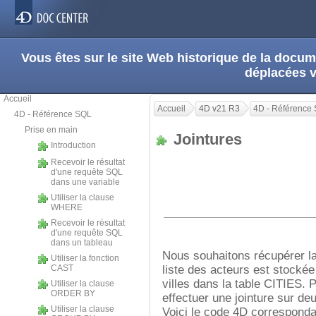
Vous êtes sur le site Web historique de la doc
déplacées 
Accueil
Accueil
4D v21 R3
4D - Référence
4D - Référence SQL
Prise en main
Jointures
Introduction
Recevoir le résultat
d'une requête SQL
dans une variable
Utiliser la clause
WHERE
Recevoir le résultat
d'une requête SQL
dans un tableau
Nous souhaitons récupérer la
Utiliser la fonction
CAST
liste des acteurs est stockée
villes dans la table CITIES.
Utiliser la clause
ORDER BY
effectuer une jointure sur d
Utiliser la clause
Voici le code 4D correspondan