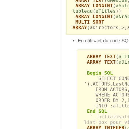
ARRAY TEXT
(
aMedias
ARRAY LONGINT
(
aSol
tableau
(
aTitles
))
ARRAY LONGINT
(
aNrA
MULTI SORT
ARRAY
(aDirectors;>;
En utilisant du code SQ
ARRAY TEXT
(
aTi
ARRAY TEXT
(
aDi
Begin SQL
SELECT CONCAT
'),ACTORS.LastN
FROM ACTORS,
WHERE ACTORS.B
ORDER BY 2,
INTO :aTitles
End SQL
` Initialisat
list box pour v
ARRAY INTEGER
(