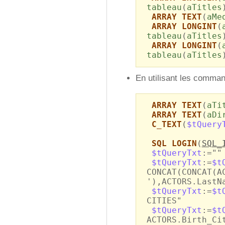
tableau
(
aTitles
ARRAY TEXT
(
aMe
ARRAY LONGINT
(
tableau
(
aTitles
ARRAY LONGINT
(
tableau
(
aTitles
En utilisant les comma
ARRAY TEXT
(
aTi
ARRAY TEXT
(
aDi
C_TEXT
(
$tQuery
SQL LOGIN
(
SQL_
$tQueryTxt
:=""
$tQueryTxt
:=
$t
CONCAT(CONCAT(A
'),ACTORS.LastN
$tQueryTxt
:=
$t
CITIES"
$tQueryTxt
:=
$t
ACTORS.Birth_Ci