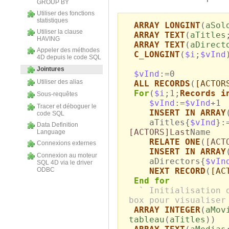
GROUP BY
Utiliser des fonctions
statistiques
ARRAY LONGINT
(
aSol
Utiliser la clause
ARRAY TEXT
(
aTitles
HAVING
ARRAY TEXT
(
aDirect
Appeler des méthodes
C_LONGINT
(
$i
;
$vInd
4D depuis le code SQL
Jointures
$vInd
:=0
Utiliser des alias
ALL RECORDS
(
[ACTOR
For
(
$i
;1;
Records i
Sous-requêtes
$vInd
:=
$vInd
+1
Tracer et déboguer le
INSERT IN ARRAY
code SQL
aTitles{
$vInd
}:
Data Definition
[ACTORS]Last
Name
Language
RELATE ONE
(
[ACT
Connexions externes
INSERT IN ARRAY
Connexion au moteur
aDirectors{
$vIn
SQL 4D via le driver
ODBC
NEXT RECORD
(
[AC
End for
` Initialisation 
box pour visualiser
ARRAY INTEGER
(
aMov
tableau
(
aTitles
))