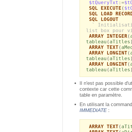
$tQueryTxt
:=
$t
SQL EXECUTE
(
$t
SQL LOAD RECOR
SQL LOGOUT
` Initialisat
list box pour v
ARRAY INTEGER
(
tableau
(
aTitles
ARRAY TEXT
(
aMe
ARRAY LONGINT
(
tableau
(
aTitles
ARRAY LONGINT
(
tableau
(
aTitles
Il n'est pas possible d'u
contexte car cette com
table en paramètre.
En utilisant la comma
IMMEDIATE
:
ARRAY TEXT
(
aTi