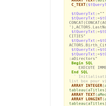
ARRAY TEXT
(
aDi
C_TEXT
(
$tQuery
$tQueryTxt
:=""
$tQueryTxt
:=
$t
CONCAT(CONCAT(A
'),ACTORS.LastN
$tQueryTxt
:=
$t
CITIES"
$tQueryTxt
:=
$t
ACTORS.Birth_Ci
$tQueryTxt
:=
$t
$tQueryTxt
:=
$t
:aDirectors"
Begin SQL
EXECUTE IMMED
End SQL
` Initialisat
list box pour v
ARRAY INTEGER
(
tableau
(
aTitles
ARRAY TEXT
(
aMe
ARRAY LONGINT
(
tableau
(
aTitles