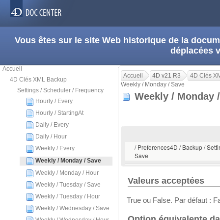
Vous êtes sur le site Web historique de la doc
déplacées 
Accueil
Accueil
4D v21 R3
4D Clés X
4D Clés XML Backup
Weekly / Monday / Save
Settings / Scheduler / Frequency
Weekly / Monday 
Hourly / Every
Hourly / StartingAt
Daily / Every
Daily / Hour
/ Preferences4D / Backup / Sett
Weekly / Every
Save
Weekly / Monday / Save
Weekly / Monday / Hour
Valeurs acceptées
Weekly / Tuesday / Save
Weekly / Tuesday / Hour
True ou False. Par défaut : F
Weekly / Wednesday / Save
Option équivalente da