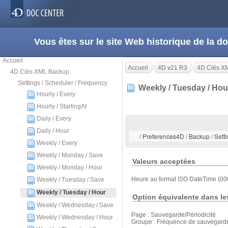
Vous êtes sur le site Web historique de la
Accueil
Accueil
4D v21 R3
4D Clés X
4D Clés XML Backup
Settings / Scheduler / Frequency
Weekly / Tuesday / Ho
Hourly / Every
Hourly / StartingAt
Daily / Every
Daily / Hour
/ Preferences4D / Backup / Sett
Weekly / Every
Weekly / Monday / Save
Valeurs acceptées
Weekly / Monday / Hour
Heure au format ISO DateTime (00
Weekly / Tuesday / Save
Weekly / Tuesday / Hour
Option équivalente dans le
Weekly / Wednesday / Save
Page : Sauvegarde/Périodicité
Weekly / Wednesday / Hour
Groupe : Fréquence de sauvegard