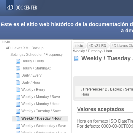
Este es el sitio web histórico de la documentación
a
de
Inicio
Inicio
4D v21 R3
4D Llaves X
4D Llaves XML Backup
Weekly / Tuesday / Hour
Settings / Scheduler / Frequency
Weekly / Tuesday
Hourly / Every
Hourly / StartingAt
Daily / Every
Daily / Hour
/ Preferences4D / Backup / Setti
Weekly / Every
Hour
Weekly / Monday / Save
Weekly / Monday / Hour
Valores aceptados
Weekly / Tuesday / Save
Weekly / Tuesday / Hour
Hora en formato ISO DateTi
Por defecto: 0000-00-00T00:
Weekly / Wednesday / Save