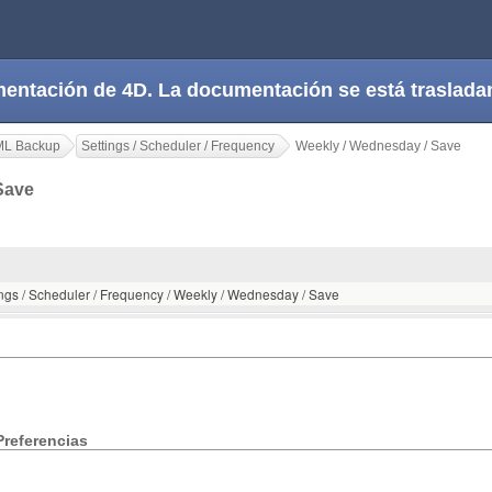
cumentación de 4D. La documentación se está trasla
ML Backup
Settings / Scheduler / Frequency
Weekly / Wednesday / Save
 Save
ings / Scheduler / Frequency / Weekly / Wednesday / Save
Preferencias