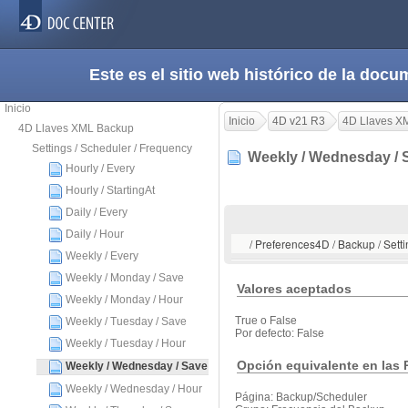
Este es el sitio web histórico de la do
Inicio
Inicio
4D v21 R3
4D Llaves X
4D Llaves XML Backup
Settings / Scheduler / Frequency
Weekly / Wednesday /
Hourly / Every
Hourly / StartingAt
Daily / Every
Daily / Hour
/ Preferences4D / Backup / Sett
Weekly / Every
Weekly / Monday / Save
Valores aceptados
Weekly / Monday / Hour
True o False
Weekly / Tuesday / Save
Por defecto: False
Weekly / Tuesday / Hour
Opción equivalente en las 
Weekly / Wednesday / Save
Weekly / Wednesday / Hour
Página: Backup/Scheduler