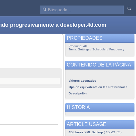
dando progresivamente a
developer.4d.com
PROPIEDADES
Producto: 4D
Tema: Settings / Scheduler / Frequency
CONTENIDO DE LA PÁGINA
Valores aceptados
Opción equivalente en las Preferencias
Descripción
HISTORIA
ARTICLE USAGE
4D Llaves XML Backup
( 4D v21 R3)